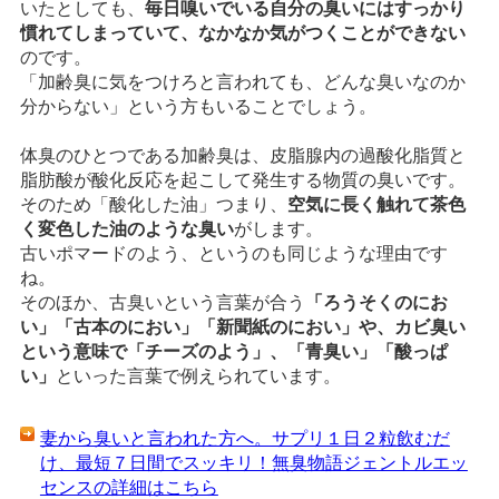
いたとしても、
毎日嗅いでいる自分の臭いにはすっかり
慣れてしまっていて、なかなか気がつくことができない
のです。
「加齢臭に気をつけろと言われても、どんな臭いなのか
分からない」という方もいることでしょう。
体臭のひとつである加齢臭は、皮脂腺内の過酸化脂質と
脂肪酸が酸化反応を起こして発生する物質の臭いです。
そのため「酸化した油」つまり、
空気に長く触れて茶色
く変色した油のような臭い
がします。
古いポマードのよう、というのも同じような理由です
ね。
そのほか、古臭いという言葉が合う
「ろうそくのにお
い」「古本のにおい」「新聞紙のにおい」や、カビ臭い
という意味で「チーズのよう」、「青臭い」「酸っぱ
い」
といった言葉で例えられています。
妻から臭いと言われた方へ。サプリ１日２粒飲むだ
け、最短７日間でスッキリ！無臭物語ジェントルエッ
センスの詳細はこちら