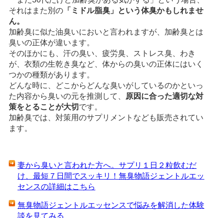
それはまた別の
「ミドル脂臭」という体臭かもしれませ
ん。
加齢臭に似た油臭いにおいと言われますが、加齢臭とは
臭いの正体が違います。
そのほかにも、汗の臭い、疲労臭、ストレス臭、わき
が、衣類の生乾き臭など、体からの臭いの正体にはいく
つかの種類があります。
どんな時に、どこからどんな臭いがしているのかといっ
た内容から臭いの元を推測して、
原因に合った適切な対
策をとることが大切
です。
加齢臭では、対策用のサプリメントなども販売されてい
ます。
妻から臭いと言われた方へ。サプリ１日２粒飲むだ
け、最短７日間でスッキリ！無臭物語ジェントルエッ
センスの詳細はこちら
無臭物語ジェントルエッセンスで悩みを解消した体験
談を見てみる