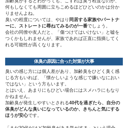
加齢臭がするとわかっても、こすれば臭う程度なのか、
何もしなくても周囲に立ちこめるほどひどいのかは分か
りませんよね。
臭いの程度については、やはり
同居する家族やパートナ
ーに、ストレートに尋ねてみるのが一番
でしょう。
会社の同僚や友人だと、「傷つけてはいけない」と嘘を
つくかもしれませんが、家族であれば正直に指摘してく
れる可能性が高くなります。
体臭の原因に合った対策が大事
臭いの感じ方には個人差があり、加齢臭をひどく臭く感
じる方もいれば、「懐かしいような感じで嫌いなにおい
ではない」という方もいます。
とはいえ、あまりにもひどい場合にはスメハラにもなり
かねません。
加齢臭が発生しやすいとされる
40代を過ぎたら、自分の
体臭がどんな臭いになっているのか、きちんと気にする
ほうが安心
です。
「まだ30代だけど加齢臭がある気がする」という場合、