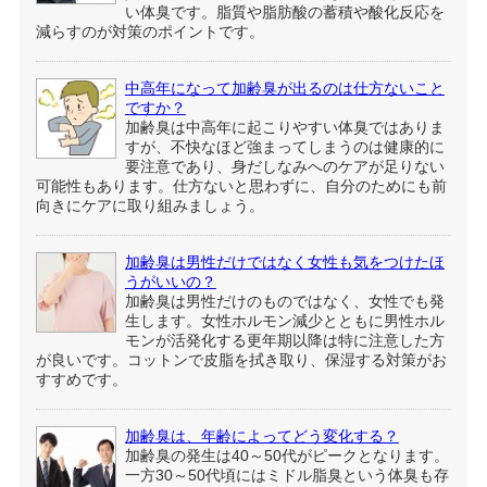
い体臭です。脂質や脂肪酸の蓄積や酸化反応を
減らすのが対策のポイントです。
中高年になって加齢臭が出るのは仕方ないこと
ですか？
加齢臭は中高年に起こりやすい体臭ではありま
すが、不快なほど強まってしまうのは健康的に
要注意であり、身だしなみへのケアが足りない
可能性もあります。仕方ないと思わずに、自分のためにも前
向きにケアに取り組みましょう。
加齢臭は男性だけではなく女性も気をつけたほ
うがいいの？
加齢臭は男性だけのものではなく、女性でも発
生します。女性ホルモン減少とともに男性ホル
モンが活発化する更年期以降は特に注意した方
が良いです。コットンで皮脂を拭き取り、保湿する対策がお
すすめです。
加齢臭は、年齢によってどう変化する？
加齢臭の発生は40～50代がピークとなります。
一方30～50代頃にはミドル脂臭という体臭も存