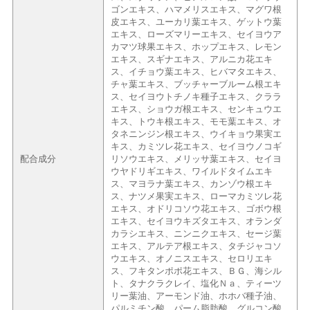
ゴンエキス、ハマメリスエキス、マグワ根
皮エキス、ユーカリ葉エキス、ゲットウ葉
エキス、ローズマリーエキス、セイヨウア
カマツ球果エキス、ホップエキス、レモン
エキス、スギナエキス、アルニカ花エキ
ス、イチョウ葉エキス、ヒバマタエキス、
チャ葉エキス、ブッチャーブルーム根エキ
ス、セイヨウトチノキ種子エキス、クララ
エキス、ショウガ根エキス、センキュウエ
キス、トウキ根エキス、モモ葉エキス、オ
タネニンジン根エキス、ウイキョウ果実エ
キス、カミツレ花エキス、セイヨウノコギ
配合成分
リソウエキス、メリッサ葉エキス、セイヨ
ウヤドリギエキス、ワイルドタイムエキ
ス、マヨラナ葉エキス、カンゾウ根エキ
ス、ナツメ果実エキス、ローマカミツレ花
エキス、オドリコソウ花エキス、ゴボウ根
エキス、セイヨウキズタエキス、オランダ
カラシエキス、ニンニクエキス、セージ葉
エキス、アルテア根エキス、タチジャコソ
ウエキス、オノニスエキス、セロリエキ
ス、フキタンポポ花エキス、ＢＧ、海シル
ト、タナクラクレイ、塩化Ｎａ、ティーツ
リー葉油、アーモンド油、ホホバ種子油、
パルミチン酸、パーム脂肪酸、グルコン酸