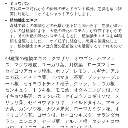
ミョウバン
古代ローマ時代からの伝統のデオドラント成分。悪臭を放つ雑
菌に対応し、ニオイをシャットアウトします。
植物抽出エキス
森林で多くの動物などの死骸があるにも関わらず、悪臭が漂わ
ないのは植物による「天然の浄化システム」が存在するからで
す。その天然の浄化システムをもとに、植物抽出エキスを44種
類も凝縮しました。ニオイ粒子に結合し、悪臭を無臭化しま
す。植物抽出エキスは介護の最前線でも活躍するすぐれもので
す。
44種類の植物エキス：クマザサ、オウゴン、ハマメリ
ス、マグワ根皮、ユーカリ葉、月桃葉、ローズマリー、
セイヨウアカマツ球果、ホップ、レモン、スギナ、アル
ニカ花、イチョウ葉、ヒバマタ、茶葉、ブッチャーブル
ーム根、セイヨウトチノキ種子、クララ、ショウガ根、
センキュウ、トウキ根、モモ葉、オタネニンジン根、ウ
イキョウ果実、カミツレ花、セイヨウノコギリソウ、メ
リッサ葉、セイヨウヤドリギ、ワイルドタイム、マヨラ
ナ葉、カンゾウ根、ナツメ果実、ローマカミツレ花、オ
ドリコソウ花、ゴボウ根、セイヨウキズタ、オランダカ
ラシ、ニンニク、セージ葉、アルテア根、タチジャコウ
ソウ、オノニス、セロリ、フキタンポポ花