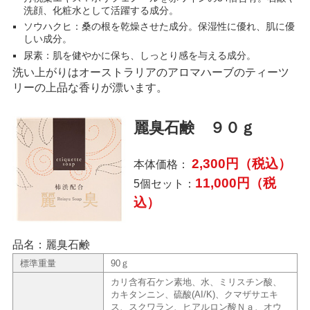
洗顔、化粧水として活躍する成分。
ソウハクヒ：桑の根を乾燥させた成分。保湿性に優れ、肌に優
しい成分。
尿素：肌を健やかに保ち、しっとり感を与える成分。
洗い上がりはオーストラリアのアロマハーブのティーツ
リーの上品な香りが漂います。
麗臭石鹸 ９０ｇ
2,300円（税込）
本体価格：
11,000円（税
5個セット：
込）
品名：麗臭石鹸
標準重量
90ｇ
カリ含有石ケン素地、水、ミリスチン酸、
カキタンニン、硫酸(AI/K)、クマザサエキ
ス、スクワラン、ヒアルロン酸Ｎａ、オウ