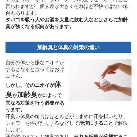
言われますが、個人差が大きくそれほど不快ではない場
合もあります。
タバコを吸う人やお酒を大量に飲む人などはさらに加齢
臭が強くなる傾向があります。
加齢臭と体臭の対策の違い
自分の体から嫌なニオイが
するとなると放ってはおけ
ません。
体
しかし、そのニオイが
臭
加齢臭
か
かによって
異なる対策を行う必要があ
ります。
汗臭い体臭の場合はほとんどがこまめに汗を拭いたり、
シャワーを浴びたりするなどして
清潔にすること
で解決
します。
汗自体はほとんど無臭であり、
それを細菌が分解するこ