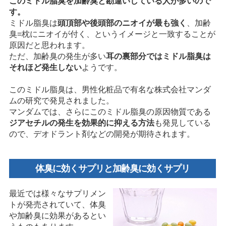
このミドル脂臭を加齢臭と勘違いしている人が多いので
す。
ミドル脂臭は
頭頂部や後頭部のニオイが最も強く
、加齢
臭=枕にニオイが付く、というイメージと一致することが
原因だと思われます。
ただ、加齢臭の発生が多い
耳の裏部分ではミドル脂臭は
それほど発生しない
ようです。
このミドル脂臭は、男性化粧品で有名な株式会社マンダ
ムの研究で発見されました。
マンダムでは、さらにこのミドル脂臭の原因物質である
ジアセチルの発生を効果的に抑える方法
も発見している
ので、デオドラント剤などの開発が期待されます。
体臭に効くサプリと加齢臭に効くサプリ
最近では様々なサプリメン
トが発売されていて、体臭
や加齢臭に効果があるとい