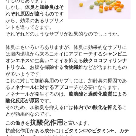
うものもあります。
しかし、
体臭と加齢臭はそ
れぞれ原因が違うもの
です
から、効果のあるサプリメ
ントも違ってきます。
それぞれどのようなサプリが効果的なのでしょうか。
体臭にもいろいろありますが、体臭に効果的なサプリに
は腸内環境から来るニオイにアプローチする
シャンピニ
オンエキス
や生臭いニオイを抑える
鉄クロロフィリンナ
トリウム
、お腹を掃除する
食物繊維
などが含まれたもの
が多いようです。
これに対して加齢臭用のサプリには、加齢臭の原因であ
る
ノネナールに対するアプローチ
が必要になります。
ノネナールが発生するのは、
脂肪酸と過酸化脂質による
酸化反応が原因
です。
そのため、加齢臭を抑えるには
体内での酸化を抑えるこ
と
が効果的なのです。
抗酸化作用
この働きを
と言います。
抗酸化作用がある成分には
ビタミンCやビタミンE、カテ