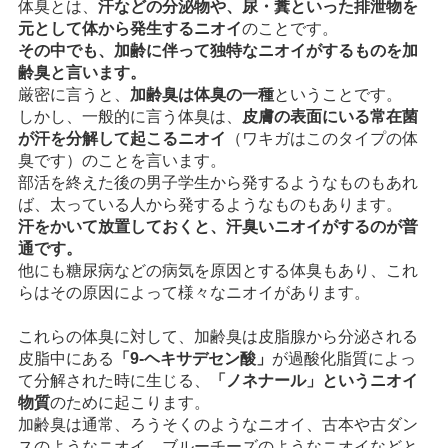
体臭とは、
汗などの分泌物や、尿・糞といった排泄物を
元として体から発生するニオイ
のことです。
その中でも、加齢に伴って独特なニオイがするものを加
齢臭と言います。
厳密に言うと、
加齢臭は体臭の一種
ということです。
しかし、一般的に言う体臭は、
皮膚の表面にいる常在菌
が汗を分解して起こるニオイ
（ワキガはこのタイプの体
臭です）のことを言います。
部活を終えた後の男子学生から発するようなものもあれ
ば、太っている人から発するようなものもあります。
汗をかいて放置しておくと、汗臭いニオイがするのが普
通です。
他にも糖尿病などの病気を原因とする体臭もあり、これ
らはその原因によって様々なニオイがあります。
これらの体臭に対して、加齢臭は皮脂腺から分泌される
皮脂中にある
「9-ヘキサデセン酸」
が過酸化脂質によっ
て分解された時に生じる、
「ノネナール」というニオイ
物質
のために起こります。
加齢臭は通常、ろうそくのようなニオイ、古本や古ダン
スのようなニオイ、ブルーチーズのようなニオイなどと