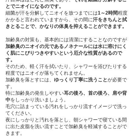
とでニオイになるのです。
細菌が汗を分解してニオイを放つまでには
1～2時間
程度
かかると言われていますから、その間に
汗をきちんと拭
きとることで、かなりの体臭を抑えることができます。
加齢臭の対策も、基本的には清潔にすることなのですが
加齢臭のニオイの元であるノネナールには水に溶けにく
く肌にこびりつきやすいという厄介な性質があるので
す。
そのため、軽く汗を拭いたり、シャワーを浴びたりする
程度ではニオイが落ちてくれません。
加齢臭を落とすには、
ゆっくり丁寧に洗うこと
が必要で
す。
特に加齢臭の発生しやすい
耳の後ろ、首の後ろ、肩や背
中
をしっかり洗いましょう。
毛穴に詰まっている汚れをしっかり流すイメージで洗っ
てください。
夜にしっかりと汚れを落とし、朝シャワーで寝ている間
に出た皮脂を洗い流すことで加齢臭を軽減することがで
きます。