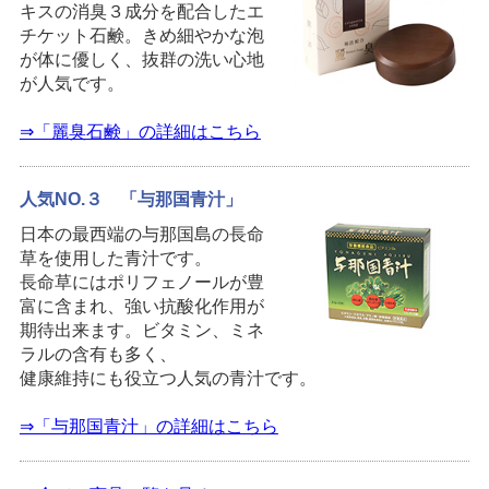
キスの消臭３成分を配合したエ
チケット石鹸。きめ細やかな泡
が体に優しく、抜群の洗い心地
が人気です。
⇒「麗臭石鹸」の詳細はこちら
人気NO.３ 「与那国青汁」
日本の最西端の与那国島の長命
草を使用した青汁です。
長命草にはポリフェノールが豊
富に含まれ、強い抗酸化作用が
期待出来ます。ビタミン、ミネ
ラルの含有も多く、
健康維持にも役立つ人気の青汁です。
⇒「与那国青汁」の詳細はこちら