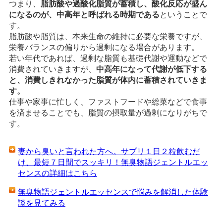
つまり、
脂肪酸や過酸化脂質が蓄積し、酸化反応が盛ん
になるのが、中高年と呼ばれる時期である
ということで
す。
脂肪酸や脂質は、本来生命の維持に必要な栄養ですが、
栄養バランスの偏りから過剰になる場合があります。
若い年代であれば、過剰な脂質も基礎代謝や運動などで
消費されていきますが、
中高年になって代謝が低下する
と、消費しきれなかった脂質が体内に蓄積されていきま
す。
仕事や家事に忙しく、ファストフードや総菜などで食事
を済ませることでも、脂質の摂取量が過剰になりがちで
す。
妻から臭いと言われた方へ。サプリ１日２粒飲むだ
け、最短７日間でスッキリ！無臭物語ジェントルエッ
センスの詳細はこちら
無臭物語ジェントルエッセンスで悩みを解消した体験
談を見てみる