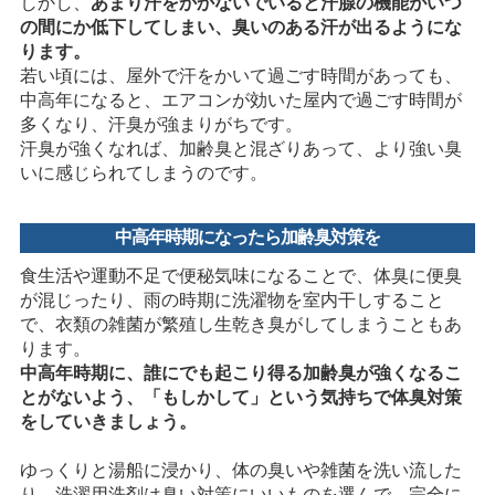
しかし、
あまり汗をかかないでいると汗腺の機能がいつ
の間にか低下してしまい、臭いのある汗が出るようにな
ります。
若い頃には、屋外で汗をかいて過ごす時間があっても、
中高年になると、エアコンが効いた屋内で過ごす時間が
多くなり、汗臭が強まりがちです。
汗臭が強くなれば、加齢臭と混ざりあって、より強い臭
いに感じられてしまうのです。
中高年時期になったら加齢臭対策を
食生活や運動不足で便秘気味になることで、体臭に便臭
が混じったり、雨の時期に洗濯物を室内干しすること
で、衣類の雑菌が繁殖し生乾き臭がしてしまうこともあ
ります。
中高年時期に、誰にでも起こり得る加齢臭が強くなるこ
とがないよう、「もしかして」という気持ちで体臭対策
をしていきましょう。
ゆっくりと湯船に浸かり、体の臭いや雑菌を洗い流した
り、洗濯用洗剤は臭い対策にいいものを選んで、完全に