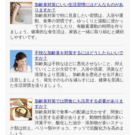
加齢臭対策にいい生活習慣にはどんなものがあ
りますか？
加齢臭対策で特に見直したい習慣は、入浴や運
動、食事の習慣です。ゆっくりと湯船に浸かっ
てリラックスしたり、有酸素運動の時間を作り
ましょう。健康的な食生活は、家族と一緒に取り組むと継続
しやすいです。
不快な加齢臭を対策するにはどうしたらいいで
すか？
加齢臭は不快なほどに悪化させないこと、抑え
ていくことが大切です。入浴や洗濯、消臭など
清潔をより意識し、加齢臭を悪化させる汗臭に
注意しましょう。発生そのものを減らすには、健康を意識し
た生活習慣を送りましょう。
加齢臭対策では間食にも注意する必要がありま
すか？
加齢臭対策で食事への配慮は欠かせず、間食に
も注意する必要があります。動物性脂肪の多い
洋菓子や、酸化した油分・添加物が多いスナッ
ク類は控え、ベリー類やチョコ、ナッツで抗酸化力を高めま
しょう。