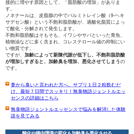
接的に増やす原因として、「脂肪酸の増加」がありま
す。
ノネナールは、皮脂腺の中でパルミトレイン酸（9-ヘキ
サデセン酸）という不飽和脂肪酸が、過酸化脂質によっ
て酸化・分解されて発生します。
不飽和脂肪酸はそもそも、イワシやサバといった青魚、
植物油などに多く含まれ、コレステロール値の抑制にい
い物質です。
ですが、
加齢によって新陳代謝が低下し、不飽和脂肪酸
が増加しすぎると、加齢臭を増加、悪化させてしまう
の
です。
妻から臭いと言われた方へ。サプリ１日２粒飲むだ
け、最短７日間でスッキリ！無臭物語ジェントルエッ
センスの詳細はこちら
無臭物語ジェントルエッセンスで悩みを解消した体験
談を見てみる
酸化や腸内環境の変化も加齢臭を悪化させる