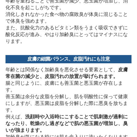
年齢を重ねることで善玉菌が減少、悪玉菌が増加し、消
化不良を起こしがちです。
消化しきれなかった食べ物の腐敗臭が体臭に混じること
で体臭を強めます。
また、抗酸化力のあるビタミン類をうまく吸収できずに
酸化反応が進み、やはり加齢臭にとってはマイナスにな
ります。
皮膚の細菌バランス、皮脂汚れにも注意
年齢とは関係なく加齢臭を悪化させる要素として、
皮膚
常在菌の減少と、皮脂汚れの放置が挙げられます。
腸と同じように、皮膚にも善玉菌と悪玉菌が存在しま
す。
善玉菌は余分な皮脂を分解し、肌を弱酸性に保って健康
にしますが、悪玉菌は皮脂を分解した際に悪臭を放ちま
す。
例えば、
洗顔時や入浴時にこすることで肌刺激が過剰に
なったり、乾燥のし過ぎなどで肌の悪玉菌が増加し、臭
いが強まります。
加齢臭が気になる時には肌を念入りに洗いたくなります