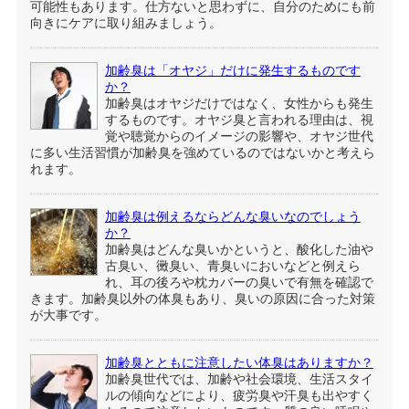
可能性もあります。仕方ないと思わずに、自分のためにも前
向きにケアに取り組みましょう。
加齢臭は「オヤジ」だけに発生するものです
か？
加齢臭はオヤジだけではなく、女性からも発生
するものです。オヤジ臭と言われる理由は、視
覚や聴覚からのイメージの影響や、オヤジ世代
に多い生活習慣が加齢臭を強めているのではないかと考えら
れます。
加齢臭は例えるならどんな臭いなのでしょう
か？
加齢臭はどんな臭いかというと、酸化した油や
古臭い、黴臭い、青臭いにおいなどと例えら
れ、耳の後ろや枕カバーの臭いで有無を確認で
きます。加齢臭以外の体臭もあり、臭いの原因に合った対策
が大事です。
加齢臭とともに注意したい体臭はありますか？
加齢臭世代では、加齢や社会環境、生活スタイ
ルの傾向などにより、疲労臭や汗臭も出やすく