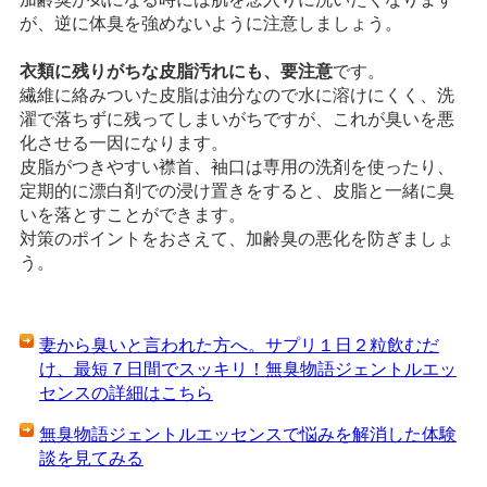
が、逆に体臭を強めないように注意しましょう。
衣類に残りがちな皮脂汚れにも、要注意
です。
繊維に絡みついた皮脂は油分なので水に溶けにくく、洗
濯で落ちずに残ってしまいがちですが、これが臭いを悪
化させる一因になります。
皮脂がつきやすい襟首、袖口は専用の洗剤を使ったり、
定期的に漂白剤での浸け置きをすると、皮脂と一緒に臭
いを落とすことができます。
対策のポイントをおさえて、加齢臭の悪化を防ぎましょ
う。
妻から臭いと言われた方へ。サプリ１日２粒飲むだ
け、最短７日間でスッキリ！無臭物語ジェントルエッ
センスの詳細はこちら
無臭物語ジェントルエッセンスで悩みを解消した体験
談を見てみる