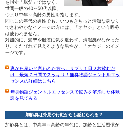
を指す「親父」ではなく、
世間一般の40～50代以降、
つまり中年～高齢の男性を指します。
同じこの年代の男性でも、いつもきちっと清潔な身なり
でさわやかなイメージの方には、「オヤジ」という呼称
は使われません。
対照的に、髪型や服装に気を遣わず、清潔感がなかった
り、くたびれて見えるような男性が、「オヤジ」のイメ
ージです。
妻から臭いと言われた方へ。サプリ１日２粒飲むだ
け、最短７日間でスッキリ！無臭物語ジェントルエッ
センスの詳細はこちら
無臭物語ジェントルエッセンスで悩みを解消した体験
談を見てみる
加齢臭は外見や行動からも感じられる？
加齢臭とは、中高年～高齢の年代に、加齢と生活習慣が