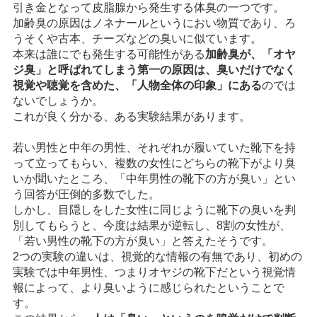
引き金となって皮脂腺から発生する体臭の一つです。
加齢臭の原因はノネナールというにおい物質であり、ろ
うそくや古本、チーズなどの臭いに似ています。
本来は誰にでも発生する可能性がある
加齢臭が、「オヤ
ジ臭」と呼ばれてしまう第一の原因は、臭いだけでなく
視覚や聴覚を含めた、「人物全体の印象」にある
のでは
ないでしょうか。
これが良く分かる、ある実験結果があります。
若い男性と中年の男性、それぞれが履いていた靴下を持
って立ってもらい、複数の女性にどちらの靴下がより臭
いか聞いたところ、「中年男性の靴下の方が臭い」とい
う回答が圧倒的多数でした。
しかし、目隠しをした女性に同じように靴下の臭いを判
別してもらうと、今度は結果が逆転し、8割の女性が、
「若い男性の靴下の方が臭い」と答えたそうです。
2つの実験の違いは、視覚的な情報の有無であり、初めの
実験では中年男性、つまりオヤジの靴下だという視覚情
報によって、より臭いように感じられたということで
す。