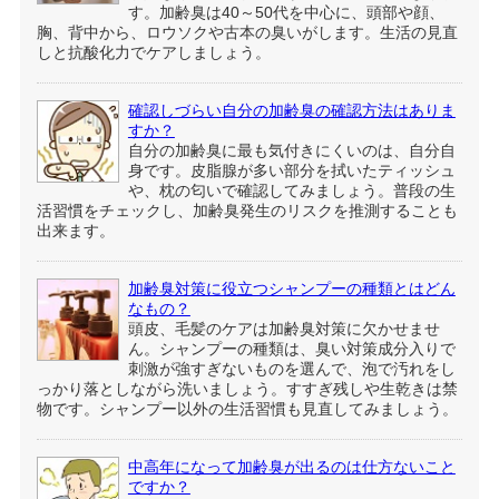
す。加齢臭は40～50代を中心に、頭部や顔、
胸、背中から、ロウソクや古本の臭いがします。生活の見直
しと抗酸化力でケアしましょう。
確認しづらい自分の加齢臭の確認方法はありま
すか？
自分の加齢臭に最も気付きにくいのは、自分自
身です。皮脂腺が多い部分を拭いたティッシュ
や、枕の匂いで確認してみましょう。普段の生
活習慣をチェックし、加齢臭発生のリスクを推測することも
出来ます。
加齢臭対策に役立つシャンプーの種類とはどん
なもの？
頭皮、毛髪のケアは加齢臭対策に欠かせませ
ん。シャンプーの種類は、臭い対策成分入りで
刺激が強すぎないものを選んで、泡で汚れをし
っかり落としながら洗いましょう。すすぎ残しや生乾きは禁
物です。シャンプー以外の生活習慣も見直してみましょう。
中高年になって加齢臭が出るのは仕方ないこと
ですか？