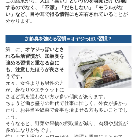
この結果から、
人は「臭い」というのを嗅覚だけで判断
するのでなく、「不潔」「だらしない」「モラルがな
い」など、目や耳で得る情報にも左右されている
ことが
分かります。
加齢臭を強める習慣＝オヤジっぽい習慣？
第二に、
オヤジっぽいとさ
れる生活習慣が、加齢臭を
強める習慣と重なる点に
も、注意したほうが良さそ
うです。
元々、女性よりも男性の方
が、身なりやエチケットに
さほど気を遣わない方が多い傾向があります。
ちょうど働き盛りの世代で仕事に忙しく、外食が多かっ
たり、お弁当や総菜で食事を済ませる方も多いことでし
ょう。
そうなると、野菜や果物の摂取量が減り、肉類や脂質が
多めになりがちです。
忙しくて入浴はシャワーだけ、洗濯も週末にまとめて、