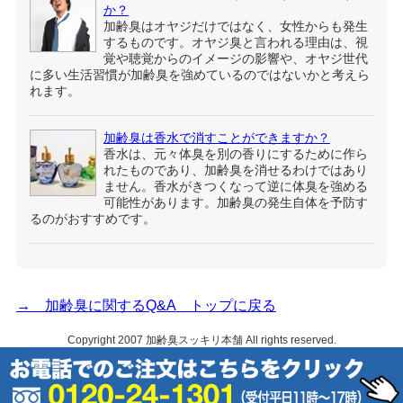
か？
加齢臭はオヤジだけではなく、女性からも発生
するものです。オヤジ臭と言われる理由は、視
覚や聴覚からのイメージの影響や、オヤジ世代
に多い生活習慣が加齢臭を強めているのではないかと考えら
れます。
加齢臭は香水で消すことができますか？
香水は、元々体臭を別の香りにするために作ら
れたものであり、加齢臭を消せるわけではあり
ません。香水がきつくなって逆に体臭を強める
可能性があります。加齢臭の発生自体を予防す
るのがおすすめです。
→ 加齢臭に関するQ&A トップに戻る
Copyright 2007
加齢臭スッキリ本舗
All rights reserved.