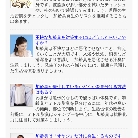
身です。皮脂腺が多い部分を拭いたティッシュ
や、枕の匂いで確認してみましょう。普段の生
活習慣をチェックし、加齢臭発生のリスクを推測することも
出来ます。
不快な加齢臭を対策するにはどうしたらいいで
すか？
加齢臭は不快なほどに悪化させないこと、抑え
ていくことが大切です。入浴や洗濯、消臭など
清潔をより意識し、加齢臭を悪化させる汗臭に
注意しましょう。発生そのものを減らすには、健康を意識し
た生活習慣を送りましょう。
加齢臭が発生しているかどうかを見分ける方法
はある？
わきがは遺伝的なもので酸っぱい体臭です。加
齢臭とミドル脂臭を見分けるには、年代や臭い
の傾向、部位で判断します。生活習慣の改善を
前提に、ミドル脂臭はシャンプーを中心に、加齢臭は抗酸化
力に注目して対策をしましょう。
加齢臭は「オヤジ」だけに発生するものです