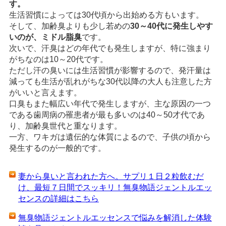
す。
生活習慣によっては30代頃から出始める方もいます。
そして、加齢臭よりも少し若めの
30～40代に発生しやす
いのが、ミドル脂臭
です。
次いで、汗臭はどの年代でも発生しますが、特に強まり
がちなのは10～20代です。
ただし汗の臭いには生活習慣が影響するので、発汗量は
減っても生活が乱れがちな30代以降の大人も注意した方
がいいと言えます。
口臭もまた幅広い年代で発生しますが、主な原因の一つ
である歯周病の罹患者が最も多いのは40～50才代であ
り、加齢臭世代と重なります。
一方、ワキガは遺伝的な体質によるので、子供の頃から
発生するのが一般的です。
妻から臭いと言われた方へ。サプリ１日２粒飲むだ
け、最短７日間でスッキリ！無臭物語ジェントルエッ
センスの詳細はこちら
無臭物語ジェントルエッセンスで悩みを解消した体験