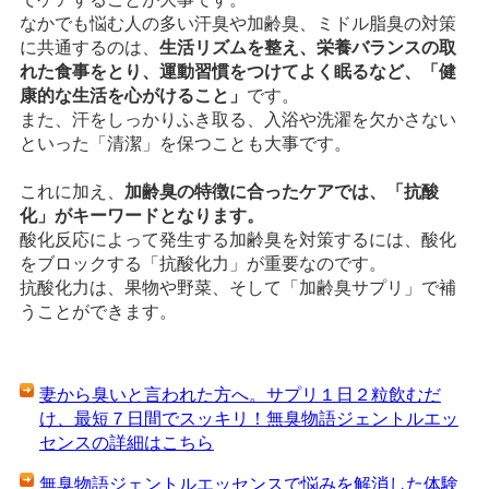
なかでも悩む人の多い汗臭や加齢臭、ミドル脂臭の対策
に共通するのは、
生活リズムを整え、栄養バランスの取
れた食事をとり、運動習慣をつけてよく眠るなど、「健
康的な生活を心がけること」
です。
また、汗をしっかりふき取る、入浴や洗濯を欠かさない
といった「清潔」を保つことも大事です。
これに加え、
加齢臭の特徴に合ったケアでは、「抗酸
化」がキーワードとなります。
酸化反応によって発生する加齢臭を対策するには、酸化
をブロックする「抗酸化力」が重要なのです。
抗酸化力は、果物や野菜、そして「加齢臭サプリ」で補
うことができます。
妻から臭いと言われた方へ。サプリ１日２粒飲むだ
け、最短７日間でスッキリ！無臭物語ジェントルエッ
センスの詳細はこちら
無臭物語ジェントルエッセンスで悩みを解消した体験