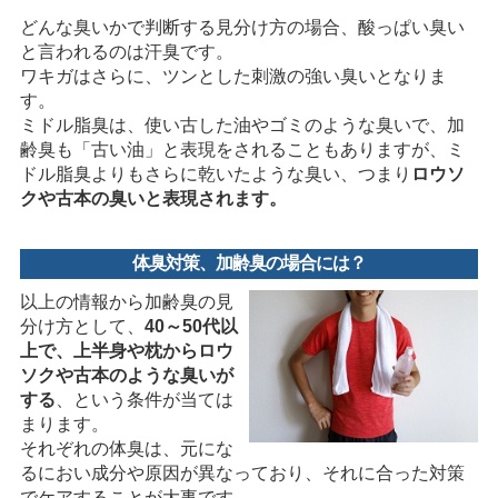
どんな臭いかで判断する見分け方の場合、酸っぱい臭い
と言われるのは汗臭です。
ワキガはさらに、ツンとした刺激の強い臭いとなりま
す。
ミドル脂臭は、使い古した油やゴミのような臭いで、加
齢臭も「古い油」と表現をされることもありますが、ミ
ドル脂臭よりもさらに乾いたような臭い、つまり
ロウソ
クや古本の臭いと表現されます。
体臭対策、加齢臭の場合には？
以上の情報から加齢臭の見
分け方として、
40～50代以
上で、上半身や枕からロウ
ソクや古本のような臭いが
する
、という条件が当ては
まります。
それぞれの体臭は、元にな
るにおい成分や原因が異なっており、それに合った対策
でケアすることが大事です。