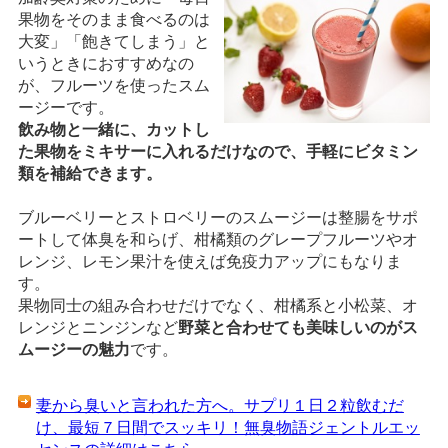
果物をそのまま食べるのは
大変」「飽きてしまう」と
いうときにおすすめなの
が、フルーツを使ったスム
ージーです。
飲み物と一緒に、カットし
た果物をミキサーに入れるだけなので、手軽にビタミン
類を補給できます。
ブルーベリーとストロベリーのスムージーは整腸をサポ
ートして体臭を和らげ、柑橘類のグレープフルーツやオ
レンジ、レモン果汁を使えば免疫力アップにもなりま
す。
果物同士の組み合わせだけでなく、柑橘系と小松菜、オ
レンジとニンジンなど
野菜と合わせても美味しいのがス
ムージーの魅力
です。
妻から臭いと言われた方へ。サプリ１日２粒飲むだ
け、最短７日間でスッキリ！無臭物語ジェントルエッ