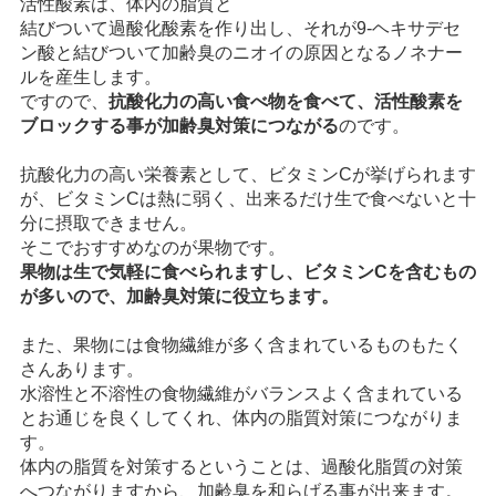
活性酸素は、体内の脂質と
結びついて過酸化酸素を作り出し、それが9-ヘキサデセ
ン酸と結びついて加齢臭のニオイの原因となるノネナー
ルを産生します。
ですので、
抗酸化力の高い食べ物を食べて、活性酸素を
ブロックする事が加齢臭対策につながる
のです。
抗酸化力の高い栄養素として、ビタミンCが挙げられます
が、ビタミンCは熱に弱く、出来るだけ生で食べないと十
分に摂取できません。
そこでおすすめなのが果物です。
果物は生で気軽に食べられますし、ビタミンCを含むもの
が多いので、加齢臭対策に役立ちます。
また、果物には食物繊維が多く含まれているものもたく
さんあります。
水溶性と不溶性の食物繊維がバランスよく含まれている
とお通じを良くしてくれ、体内の脂質対策につながりま
す。
体内の脂質を対策するということは、過酸化脂質の対策
へつながりますから、加齢臭を和らげる事が出来ます。