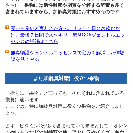
さらに、
果物には活性酸素や脂質を分解する酵素も多く
含まれていますから、加齢臭対策におすすめ
なのです。
妻から臭いと言われた方へ。サプリ１日２粒飲むだ
け、最短７日間でスッキリ！無臭物語ジェントルエッ
センスの詳細はこちら
無臭物語ジェントルエッセンスで悩みを解消した体験
談を見てみる
より加齢臭対策に役立つ果物
一括りに「果物」と言っても、それぞれに含まれている
栄養は違います。
ここでは、特に加齢臭対策に役立つ果物をご紹介しまし
ょう。
まず、ビタミンCが多く含まれている果物として、
オレン
ジやレモンなどの柑橘類の他、アセロラやイチゴ、キウ