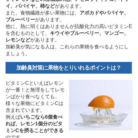
イ、パパイヤ、柿など
があります。
また、食物繊維が多い果物には、
アボカドやパパイヤ、
ブルーベリー
があります。
他に、熱に弱くはありませんが抗酸化力の高いビタミンE
を含むものとして、
キウイやブルーベリー、マンゴー、
レモンなど
があります。
加齢臭が気になる人は、これらの果物を食べるようにし
ましょう。
加齢臭対策に果物をとりいれるポイントは？
ビタミンCといえばレモン
が一番！と無理をしてレモ
ンばかり食べなくても、
様々な果物にビタミンCは
含まれています。
例えば
いちごなら6個食べ
れば、レモン1個分のビタ
ミンCを摂ることができる
のです。