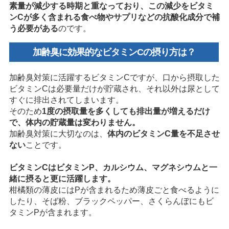
素量が減少する時期と重なっており、この減少をビタミ
ンCが多く含まれる食べ物やサプリなどの抗酸化成分で補
う必要がある
のです。
加齢臭に効果的なビタミンCの摂り方は？
加齢臭対策に活躍するビタミンCですが、口から摂取した
ビタミンCは必要量だけが貯蔵され、それ以外は尿として
すぐに排出されてしまいます。
そのため
1度の摂取量を多くしても排出量が増えるだけ
で、体内の貯蔵量は変わりません。
加齢臭対策に大切なのは、
体内のビタミンC量を不足させ
ない
ことです。
ビタミンCはビタミンP、カルシウム、マグネシウムと一
緒に摂ると更に活躍します。
柑橘類の薄皮にはPが含まれるため薄皮ごと食べるように
したり、そば粉、ブラックペッパー、さくらんぼにもビ
タミンPが含まれます。