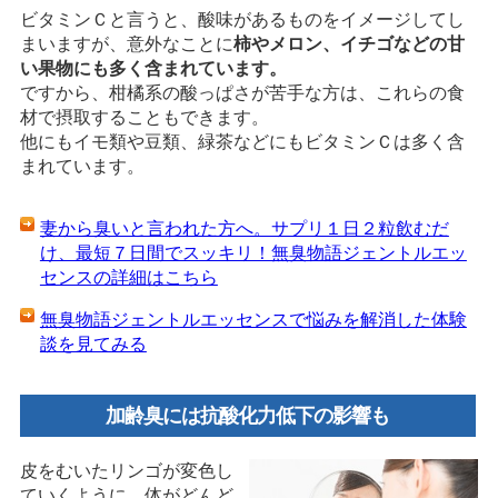
ビタミンＣと言うと、酸味があるものをイメージしてし
まいますが、意外なことに
柿やメロン、イチゴなどの甘
い果物にも多く含まれています。
ですから、柑橘系の酸っぱさが苦手な方は、これらの食
材で摂取することもできます。
他にもイモ類や豆類、緑茶などにもビタミンＣは多く含
まれています。
妻から臭いと言われた方へ。サプリ１日２粒飲むだ
け、最短７日間でスッキリ！無臭物語ジェントルエッ
センスの詳細はこちら
無臭物語ジェントルエッセンスで悩みを解消した体験
談を見てみる
加齢臭には抗酸化力低下の影響も
皮をむいたリンゴが変色し
ていくように、体がどんど