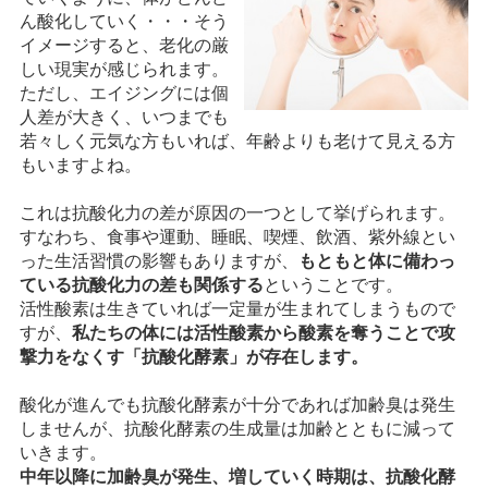
ん酸化していく・・・そう
イメージすると、老化の厳
しい現実が感じられます。
ただし、エイジングには個
人差が大きく、いつまでも
若々しく元気な方もいれば、年齢よりも老けて見える方
もいますよね。
これは抗酸化力の差が原因の一つとして挙げられます。
すなわち、食事や運動、睡眠、喫煙、飲酒、紫外線とい
った生活習慣の影響もありますが、
もともと体に備わっ
ている抗酸化力の差も関係する
ということです。
活性酸素は生きていれば一定量が生まれてしまうもので
すが、
私たちの体には活性酸素から酸素を奪うことで攻
撃力をなくす「抗酸化酵素」が存在します。
酸化が進んでも抗酸化酵素が十分であれば加齢臭は発生
しませんが、抗酸化酵素の生成量は加齢とともに減って
いきます。
中年以降に加齢臭が発生、増していく時期は、抗酸化酵