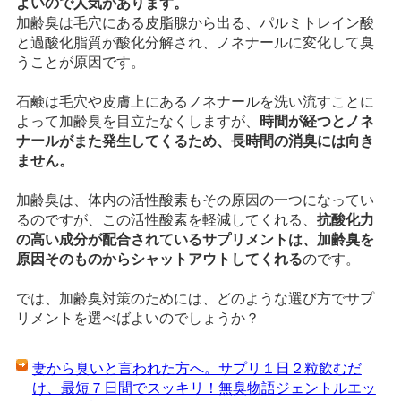
よいので人気があります。
加齢臭は毛穴にある皮脂腺から出る、パルミトレイン酸
と過酸化脂質が酸化分解され、ノネナールに変化して臭
うことが原因です。
石鹸は毛穴や皮膚上にあるノネナールを洗い流すことに
よって加齢臭を目立たなくしますが、
時間が経つとノネ
ナールがまた発生してくるため、長時間の消臭には向き
ません。
加齢臭は、体内の活性酸素もその原因の一つになってい
るのですが、この活性酸素を軽減してくれる、
抗酸化力
の高い成分が配合されているサプリメントは、加齢臭を
原因そのものからシャットアウトしてくれる
のです。
では、加齢臭対策のためには、どのような選び方でサプ
リメントを選べばよいのでしょうか？
妻から臭いと言われた方へ。サプリ１日２粒飲むだ
け、最短７日間でスッキリ！無臭物語ジェントルエッ