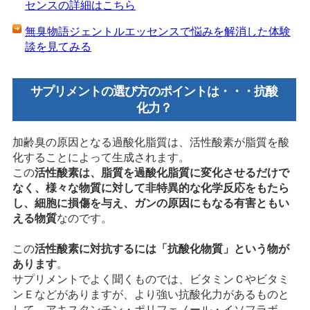
センスの詳細はこちら
無臭物語ジェントルエッセンスで悩みを解消した体験
談を見てみる
サプリメントの選び方のポイントは・・・抗酸
化力？
加齢臭の原因となる過酸化脂質は、活性酸素が脂質を酸
化することによって生成されます。
この
活性酸素は、脂質を過酸化脂質に変化させるだけで
なく、様々な物質に対して非特異的な化学反応をもたら
し、細胞に損傷を与え、ガンの原因にもなる有害ともい
える物質
なのです。
この
活性酸素に対抗するには「抗酸化物質」という物が
あります
。
サプリメントでよく聞くものでは、ビタミンＣやビタミ
ンＥなどがありますが、より強い抗酸化力があるものと
して、アキスタンチン・ポリフェノール・イソフラボ