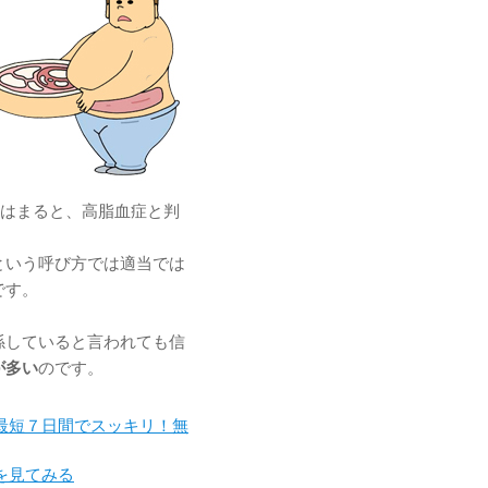
当てはまると、高脂血症と判
という呼び方では適当では
です。
係していると言われても信
が多い
のです。
最短７日間でスッキリ！無
を見てみる