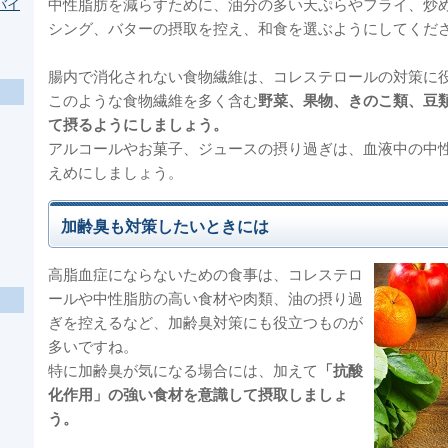
中性脂肪を減らすために、油分の多い天ぷらやフライ、炒
バイ
シング、バターの摂取を控え、和食を選ぶようにしてくだ
腸内で消化されない食物繊維は、コレステロールの対策に
このような食物繊維を多く含む
野菜、果物、きのこ類、豆
て摂るようにしましょう。
アルコールやお菓子、ジュースの摂り過ぎは、血液中の中
えめにしましょう。
加齢臭も対策したいときには
高脂血症にならないための食事は、コレステロ
ールや中性脂肪の高い食材や肉類、油の摂り過
ぎを控えるなど、加齢臭対策にも役立つものが
多いですね。
特に加齢臭が気になる場合には、加えて
「抗酸
化作用」の強い食材を意識して摂取しましょ
う。