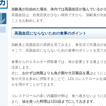
加齢臭が出始めた場合、体内では高脂血症が進んでいるか
高脂血症は、自覚症状が少ない病気ですから、加齢臭が出
ことをお勧めします。
高脂血症にならないための食事のポイント
加齢臭と高脂血症の原因を見てみると、食生活で共通点が
そこで、高脂血症にならないための食事のポイントを見て
食事からのエネルギー摂取量では、体が必要とする量より
注意します。
次に、
おかずは肉類よりも魚介類や大豆製品を選ぶ
ように
魚や大豆を多めに摂取することで、LDLコレステロールを減
ルを増やすことができます。
コレステロールの多い内臓類や卵は、食べ過ぎないように
また、
油を使った料理は1日2品までにしておきます。