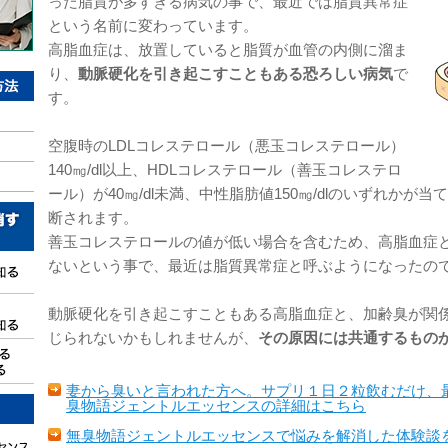
った脂質が多すぎる病気の事で、最近では脂質異常症
という名前に変わっています。
高脂血症は、放置していると脂質が血管の内側に溜ま
り、
動脈硬化を引き起こすこともある恐ろしい病気
で
す。
空腹時のLDLコレステロール（悪玉コレステロール）
140㎎/dl以上、HDLコレステロール（善玉コレステロ
ール）が40㎎/dl未満、中性脂肪値150㎎/dlのいずれかが
断されます。
善玉コレステロールの値が低い場合を含むため、高脂血症
ないという事で、最近は脂質異常症と呼ぶようになったの
動脈硬化を引き起こすこともある高脂血症と、加齢臭が関
じられないかもしれませんが、
その原因には共通するもの
妻から臭いと言われた方へ。サプリ１日２粒飲むだけ、
臭物語ジェントルエッセンスの詳細はこちら
無臭物語ジェントルエッセンスで悩みを解消した体験談