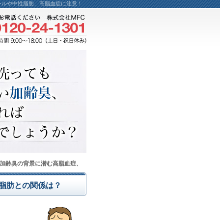
ールや中性脂肪、高脂血症に注意！
加齢臭の背景に潜む高脂血症、
脂肪との関係は？