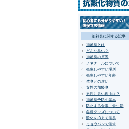
加齢臭に関する記事
加齢臭とは
どんな臭い？
加齢臭の原因
ノネナールについて
発生しやすい場所
発生しやすい年齢
体臭との違い
女性の加齢臭
男性に多い理由は？
加齢臭予防の基本
防止する食事、食生活
各種グッズについて
酸化を抑えて消臭
ミョウバンで消す