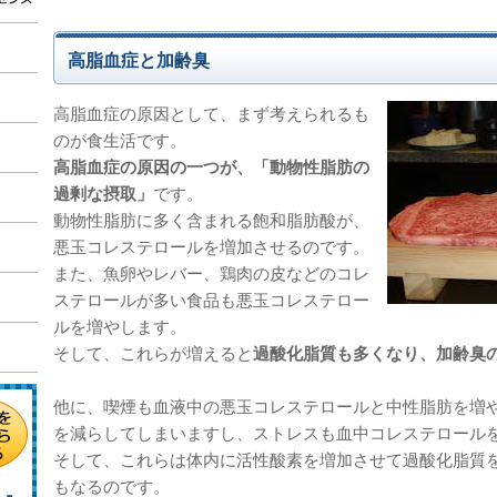
高脂血症と加齢臭
高脂血症の原因として、まず考えられるも
のが食生活です。
高脂血症の原因の一つが、「動物性脂肪の
過剰な摂取」
です。
動物性脂肪に多く含まれる飽和脂肪酸が、
悪玉コレステロールを増加させるのです。
また、魚卵やレバー、鶏肉の皮などのコレ
ステロールが多い食品も悪玉コレステロー
ルを増やします。
そして、これらが増えると
過酸化脂質も多くなり、加齢臭
他に、喫煙も血液中の悪玉コレステロールと中性脂肪を増
を減らしてしまいますし、ストレスも血中コレステロール
そして、これらは体内に活性酸素を増加させて過酸化脂質
もなるのです。