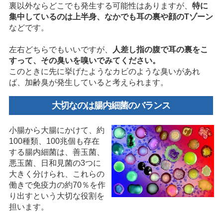
裏以外ならどこでも発生する可能性はありますが、
特に
集中しているのは上半身、なかでも耳の裏や顔のTゾーン
などです。
左右どちらでもいいですが、
人差し指の腹で耳の裏をこ
すって、その臭いを嗅いでみてください。
このときに先に挙げたようなカビのような臭いがあれ
ば、加齢臭が発生していると考えられます。
大切なのは腸内細菌のバランス
小腸から大腸にかけて、約
100種類、100兆個も存在
する腸内細菌は、善玉菌、
悪玉菌、日和見菌の3つに
大きく分けられ、これらの
働きで免疫力の約70％を作
り出すという大切な役割を
担います。