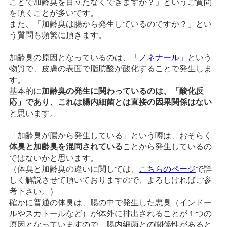
ことで加齢臭を目立たなくできますか？」というご質問
を頂くことが多いです。
また、「加齢臭は腸から発生しているのですか？」とい
う質問も頻繁に頂きます。
加齢臭の原因となっているのは、
「ノネナール」
という
物質で、皮膚の表面で脂肪酸が酸化することで発生しま
す。
基本的に
加齢臭の発生に関わっているのは、「酸化反
応」であり、これは腸内細菌とは直接の因果関係はない
と思います。
「加齢臭が腸から発生している」という噂は、おそらく
体臭と加齢臭を混同されている
ことから発生しているの
ではないかと思います。
（体臭と加齢臭の違いに関しては、
こちらのページ
で詳
しく解説させて頂いておりますので、よろしければご参
考下さい。）
確かに普通の体臭は、腸の中で発生した悪臭（インドー
ルやスカトールなど）が体外に排出されることが１つの
原因となっていますので、腸内細菌との関係性があると