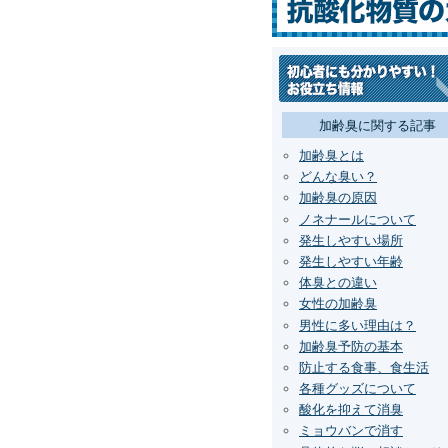
加齢臭に関する記事
加齢臭とは
どんな臭い？
加齢臭の原因
ノネナールについて
発生しやすい場所
発生しやすい年齢
体臭との違い
女性の加齢臭
男性に多い理由は？
加齢臭予防の基本
防止する食事、食生活
各種グッズについて
酸化を抑えて消臭
ミョウバンで消す