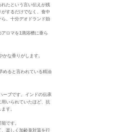
われたという言い伝えが残
りがするだけでなく、食中
から、十分デオドランド効
のアロマを1滴浴槽に垂ら
やかな香りがします。
早めると言われている精油
ハーブです。インドの伝承
に用いられていたほど、抗
します。
可能です。
て、楽しく加齢臭対策を行