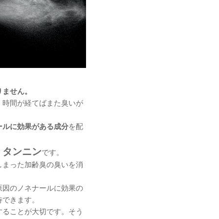
りません。
、時間が経てばまた臭いが
ールに効果がある成分
を配
タンニン
、
です。
しまった加齢臭の臭いを消
原因のノネナールに効果の
待できます。
することが大切です。そう