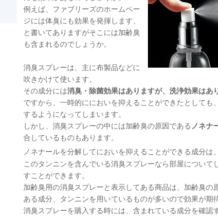
例えば、ファブリーズのホームペー
ジには体臭にも効果を発揮します、
と書いてありますがそこには加齢臭
も含まれるのでしょうか。
消臭スプレーは、主に布製品などに
吹きかけて使います。
その成分には
消臭・除菌効果はありますが、洗浄効果はあ
ですから、一時的ににおいを抑えることができたとしても
するようになってしまいます。
しかし、消臭スプレーの中には加齢臭の原因である
ノネナ
合しているものもあります。
ノネナールを分解してにおいを抑えることができる成分は
このタンニンを含んでいる消臭スプレーなら部屋について
すことができます。
加齢臭用の消臭スプレーと表示してある商品は、加齢臭の
ある成分、タンニンを用いているものが多いので効果が期
消臭スプレーを購入する時には、含まれている成分を確認