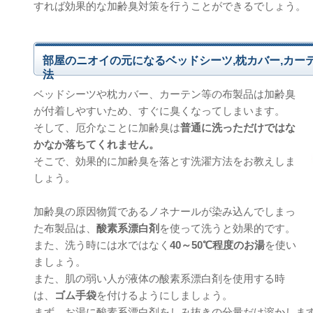
すれば効果的な加齢臭対策を行うことができるでしょう。
部屋のニオイの元になるベッドシーツ,枕カバー,カー
法
ベッドシーツや枕カバー、カーテン等の布製品は加齢臭
が付着しやすいため、すぐに臭くなってしまいます。
そして、厄介なことに加齢臭は
普通に洗っただけではな
かなか落ちてくれません。
そこで、効果的に加齢臭を落とす洗濯方法をお教えしま
しょう。
加齢臭の原因物質であるノネナールが染み込んでしまっ
た布製品は、
酸素系漂白剤
を使って洗うと効果的です。
また、洗う時には水ではなく
40～50℃程度のお湯
を使い
ましょう。
また、肌の弱い人が液体の酸素系漂白剤を使用する時
は、
ゴム手袋
を付けるようにしましょう。
まず、お湯に酸素系漂白剤をしみ抜きの分量だけ溶かしま