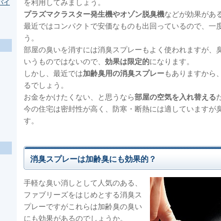
を利用してみましょう。
バイ
プラズマクラスター発生機やオゾン脱臭機
などが効果があ
最近ではコンパクトで安価なものも出回っているので、一
う。
部屋の臭いを消すには消臭スプレーもよく使われますが、
いうものではないので、
効果は限定的
になります。
しかし、最近では
加齢臭用の消臭スプレー
もありますから
るでしょう。
お金をかけたくない、と思うなら
部屋の空気を入れ替える
今の住宅は密封性が高く、防寒・断熱には適していますが
す。
消臭スプレーは加齢臭にも効果的？
手軽な臭い消しとして人気のある、
ファブリーズをはじめとする消臭ス
プレーですがこれらは加齢臭の臭い
にも効果があるのでしょうか。