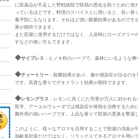
に医薬品が不足した野戦病院で怪我の悪化を防ぐために使
っているほどです。料理のスパイスとに用いると、良い香
毒予防にもなります。それほど強い殺菌効果があるのです
果が期待できます。
また部屋に使用するだけではなく、入浴時にローズマリー
すなどの使い方もできます。
◆
サイプレス
：ヒノキ科のハーブで、森林にいるような爽
◆
ティートリー
：殺菌効果があり、傷や感染症が治るのを
です。高貴な香りでデオドラント効果が期待できます。
◆
レモングラス
：レモンに良くにた芳香が万人に好かれる
医学、アーユルヴェーダでは感染症や発熱を治療するため
菌作用の強いハーブです。上品な香りで部屋の悪臭を撃退
このように、様々なアロマを活用することで部屋の消臭が
加齢臭対策だけではなく、リラックスできるアロマを用い