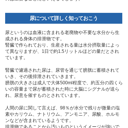
尿について詳しく知っておこう
尿というのは血液に含まれる老廃物や不要な水分から生
成される身体の排泄物です。
腎臓で作られており、生産される量は水分摂取量によっ
て異なりますが、1日で約1.5リットルほどの量だとされ
ています。
腎臓で濾過された尿は、尿管を通じて膀胱に蓄積されて
いき、その後排泄されていきます。
膀胱の大きさは成人で大体500ml程度で、約五分の四くら
いの容量まで尿が蓄積された時に大脳にシグナルが送ら
れ、尿意を催すものとされています。
人間の尿に関して言えば、98％が水分で残りが微量の塩
素やカリウム、ナトリウム、アンモニア、尿酸、ホルモ
ンなどが含まれているようです。
排泄物であることから汚いものというイメージが強いで