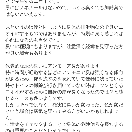
とで発生するニオイです。
尿にはノネナールはないので、いくら臭くても加齢臭で
はないといえます。
尿というのは便と同じように身体の排泄物なので良いニ
オイのするものではありませんが、特別に臭く感じれば
心配になるのも当然です。
臭いの種類にもよりますが、注意深く経緯を見守った方
が良い場合もあります。
代表的な尿の臭いにアンモニア臭があります。
特に時間が経過するほどにアンモニア臭は強くなる傾向
があるため、尿を流すのを忘れていて便器に残っていた
時やトイレの掃除が行き届いていない時は、ツンとくる
ニオイがするために自身の尿が臭くなったのでは？と感
じるケースも多いようです。
しかしそうではなく、確実に臭いが変わった、色が変だ
という場合は病気を疑ってみる方がいいかもしれませ
ん。
排泄物をチェックすることで身体の危険信号を察知する
のは重要なことだといえるでしょう。