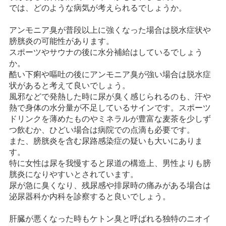
では、どのような病気が考えられるでしょうか。
アンモニア臭が普段以上に強くなった場合は脱水症状や
膀胱炎の可能性があります。
スポーツやサウナの後に水分補給はしているでしょう
か。
酷い下痢や嘔吐の後にアンモニア臭が強い場合は脱水症
状があると考えて良いでしょう。
風邪などで発熱した時に尿が臭く感じられるのも、汗や
熱で身体の水分量が不足しているサインです。スポーツ
ドリンクを薄めたものやミネラルが豊富な麦茶を少しず
つ飲むか、ひどい場合は病院での点滴も必要です。
また、膀胱炎を含む尿路感染症の疑いも大いにありま
す。
特に女性は尿を我慢すると尿道の構造上、男性よりも膀
胱炎になりやすいとされています。
尿が急に臭くなり、残尿感や排尿時の痛みがある場合は
泌尿器科か内科を診察すると良いでしょう。
肝臓が悪くなった時もケトン臭と呼ばれる独特のニオイ