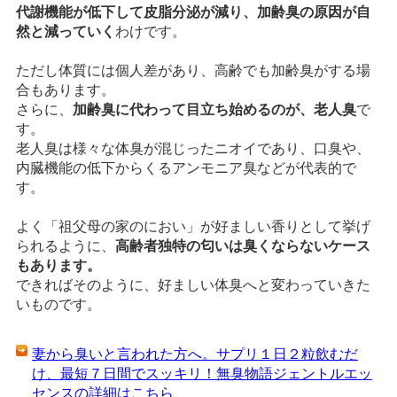
代謝機能が低下して皮脂分泌が減り、加齢臭の原因が自
然と減っていく
わけです。
ただし体質には個人差があり、高齢でも加齢臭がする場
合もあります。
さらに、
加齢臭に代わって目立ち始めるのが、老人臭
で
す。
老人臭は様々な体臭が混じったニオイであり、口臭や、
内臓機能の低下からくるアンモニア臭などが代表的で
す。
よく「祖父母の家のにおい」が好ましい香りとして挙げ
られるように、
高齢者独特の匂いは臭くならないケース
もあります。
できればそのように、好ましい体臭へと変わっていきた
いものです。
妻から臭いと言われた方へ。サプリ１日２粒飲むだ
け、最短７日間でスッキリ！無臭物語ジェントルエッ
センスの詳細はこちら