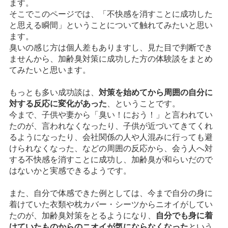
ます。
そこでこのページでは、「不快感を消すことに成功した
と思える瞬間」ということについて触れてみたいと思い
ます。
臭いの感じ方は個人差もありますし、見た目で判断でき
ませんから、加齢臭対策に成功した方の体験談をまとめ
てみたいと思います。
もっとも多い成功談は、
対策を始めてから周囲の自分に
対する反応に変化があった
、ということです。
今まで、子供や妻から「臭い！におう！」と言われてい
たのが、言われなくなったり、子供が近づいてきてくれ
るようになったり、会社関係の人や人混みに行っても避
けられなくなった、などの周囲の反応から、会う人へ対
する不快感を消すことに成功し、加齢臭が和らいだので
はないかと実感できるようです。
また、自分で体感できた例としては、今まで自分の身に
着けていた衣類や枕カバー・シーツからニオイがしてい
たのが、加齢臭対策をとるようになり、
自分でも身に着
けていたものからのニオイが気にならなくなった
という