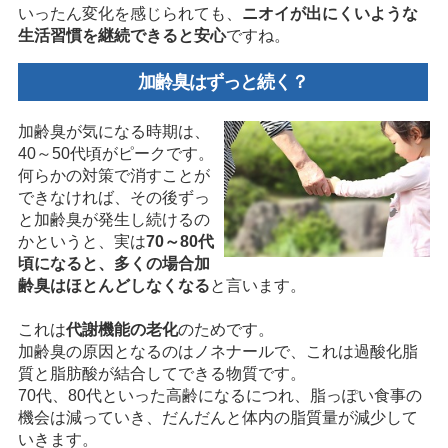
いったん変化を感じられても、
ニオイが出にくいような
生活習慣を継続できると安心
ですね。
加齢臭はずっと続く？
加齢臭が気になる時期は、
40～50代頃がピークです。
何らかの対策で消すことが
できなければ、その後ずっ
と加齢臭が発生し続けるの
かというと、実は
70～80代
頃になると、多くの場合加
齢臭はほとんどしなくなる
と言います。
これは
代謝機能の老化
のためです。
加齢臭の原因となるのはノネナールで、これは過酸化脂
質と脂肪酸が結合してできる物質です。
70代、80代といった高齢になるにつれ、脂っぽい食事の
機会は減っていき、だんだんと体内の脂質量が減少して
いきます。