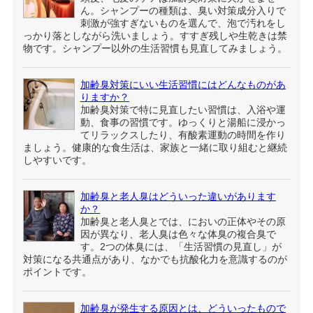
ん。シャンプーの種類は、臭い対策成分入りで
刺激が強すぎないものを選んで、泡で汚れをし
っかり落としながら洗いましょう。すすぎ残しや生乾きは禁
物です。シャンプー以外の生活習慣も見直してみましょう。
加齢臭対策にいい生活習慣にはどんなものがあ
りますか？
加齢臭対策で特に見直したい習慣は、入浴や運
動、食事の習慣です。ゆっくりと湯船に浸かっ
てリラックスしたり、有酸素運動の時間を作り
ましょう。健康的な食生活は、家族と一緒に取り組むと継続
しやすいです。
加齢臭と老人臭はどういった違いがあります
か？
加齢臭と老人臭とでは、においの正体やその原
因が異なり、老人臭は色々な体臭の複合臭で
す。2つの体臭には、「生活習慣の見直し」が
対策になる共通点があり、なかでも抗酸化力を意識するのが
ポイントです。
加齢臭が発生する原因とは、どういったもので