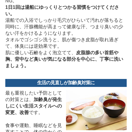
NG。
1日1回は湯船にゆっくりとつかる習慣をつけてくださ
い。
湯船での入浴でしっかり毛穴がひらいて汚れが落ちると
同時に、汗腺機能が高まって健康な汗、つまり臭いの少
ない汗をかけるようになります。
タオルでゴシゴシ洗うと、肌が傷つき皮脂が取れ過ぎ
て、体臭には逆効果です。
肌に優しい石鹸をよく泡立てて、
皮脂腺の多い首筋や
胸、背中など臭いが気になる部分を中心に、丁寧に洗い
ましょう。
生活の見直しが加齢臭対策に
最も重視したい予防として
の対策とは、
加齢臭が発生
しにくい生活スタイルへの
変更、改善
です。
食事や運動、睡眠などを見
直すことで、体の中からの