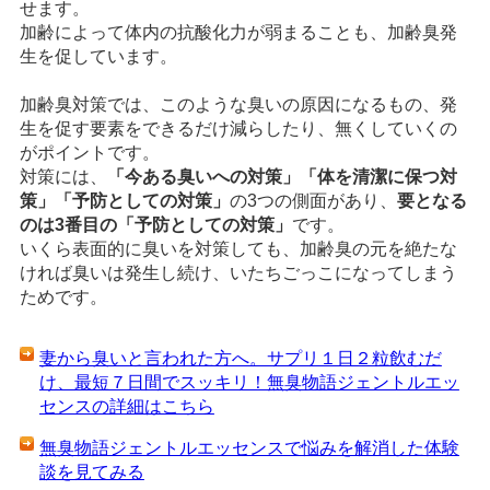
せます。
加齢によって体内の抗酸化力が弱まることも、加齢臭発
生を促しています。
加齢臭対策では、このような臭いの原因になるもの、発
生を促す要素をできるだけ減らしたり、無くしていくの
がポイントです。
対策には、
「今ある臭いへの対策」「体を清潔に保つ対
策」「予防としての対策」
の3つの側面があり、
要となる
のは3番目の「予防としての対策」
です。
いくら表面的に臭いを対策しても、加齢臭の元を絶たな
ければ臭いは発生し続け、いたちごっこになってしまう
ためです。
妻から臭いと言われた方へ。サプリ１日２粒飲むだ
け、最短７日間でスッキリ！無臭物語ジェントルエッ
センスの詳細はこちら
無臭物語ジェントルエッセンスで悩みを解消した体験
談を見てみる