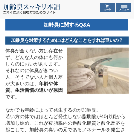
加齢臭に関するQ&A
加齢臭を対策するためにはどんなことをすれば良いの？
体臭が全くない方は存在せ
ず、どんな人の体にも何か
しらのにおいがあります。
それなのに体臭がきつい
人、そうでない人と個人差
が大きいのは、
年齢や体
質、生活習慣の違いが原因
です。
なかでも年齢によって発生するのが加齢臭。
若い方の体ではほとんど発生しない脂肪酸が40代頃から
増加し始め、これが皮脂腺内の過酸化脂質と酸化反応を
起こして、加齢臭の臭いの元であるノネナールを発生さ