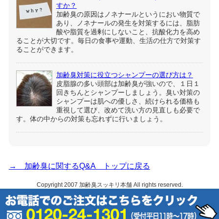
すか？
加齢臭の原因はノネナールというにおい物質で
あり、ノネナールの発生を対策するには、脂肪
酸や脂質を過剰にしないこと、抗酸化力を高め
ることが大切です。毎日の食事や運動、生活の仕方で対策す
ることができます。
加齢臭対策に役立つシャンプーの選び方は？
皮脂腺の多い頭部は加齢臭が強いので、１日１
回きちんとシャンプーしましょう。臭い対策の
シャンプーは肌への優しさ、続けられる価格も
重視して選び、改めて洗い方の見直しも必要で
す。体の中からの対策も忘れずに行いましょう。
→ 加齢臭に関するQ&A トップに戻る
Copyright 2007
加齢臭スッキリ本舗
All rights reserved.