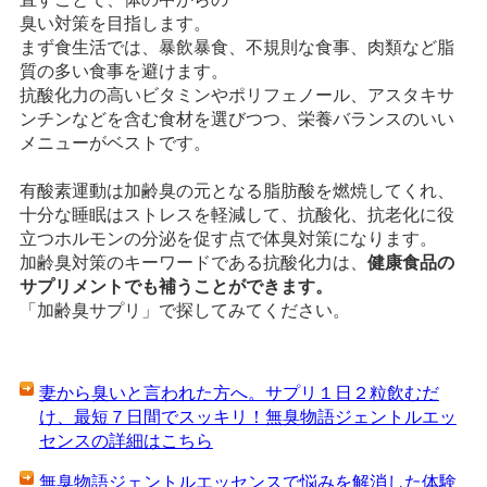
臭い対策を目指します。
まず食生活では、暴飲暴食、不規則な食事、肉類など脂
質の多い食事を避けます。
抗酸化力の高いビタミンやポリフェノール、アスタキサ
ンチンなどを含む食材を選びつつ、栄養バランスのいい
メニューがベストです。
有酸素運動は加齢臭の元となる脂肪酸を燃焼してくれ、
十分な睡眠はストレスを軽減して、抗酸化、抗老化に役
立つホルモンの分泌を促す点で体臭対策になります。
加齢臭対策のキーワードである抗酸化力は、
健康食品の
サプリメントでも補うことができます。
「加齢臭サプリ」で探してみてください。
妻から臭いと言われた方へ。サプリ１日２粒飲むだ
け、最短７日間でスッキリ！無臭物語ジェントルエッ
センスの詳細はこちら
無臭物語ジェントルエッセンスで悩みを解消した体験