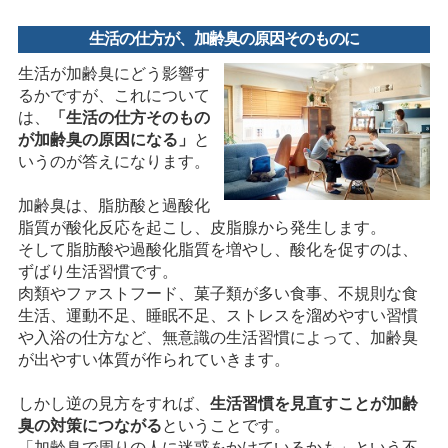
生活の仕方が、加齢臭の原因そのものに
生活が加齢臭にどう影響す
るかですが、これについて
は、
「生活の仕方そのもの
が加齢臭の原因になる」
と
いうのが答えになります。
加齢臭は、脂肪酸と過酸化
脂質が酸化反応を起こし、皮脂腺から発生します。
そして脂肪酸や過酸化脂質を増やし、酸化を促すのは、
ずばり生活習慣です。
肉類やファストフード、菓子類が多い食事、不規則な食
生活、運動不足、睡眠不足、ストレスを溜めやすい習慣
や入浴の仕方など、無意識の生活習慣によって、加齢臭
が出やすい体質が作られていきます。
しかし逆の見方をすれば、
生活習慣を見直すことが加齢
臭の対策につながる
ということです。
「加齢臭で周りの人に迷惑をかけているかも」という不