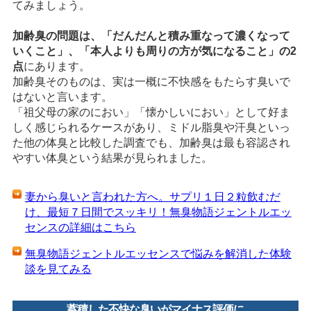
てみましょう。
加齢臭の問題は、「だんだんと積み重なって濃くなって
いくこと」、「本人よりも周りの方が気になること」の2
点
にあります。
加齢臭そのものは、実は一概に不快感をもたらす臭いで
はないと言います。
「祖父母の家のにおい」「懐かしいにおい」として好ま
しく感じられるケースがあり、ミドル脂臭や汗臭といっ
た他の体臭と比較した調査でも、加齢臭は最も容認され
やすい体臭という結果が見られました。
妻から臭いと言われた方へ。サプリ１日２粒飲むだ
け、最短７日間でスッキリ！無臭物語ジェントルエッ
センスの詳細はこちら
無臭物語ジェントルエッセンスで悩みを解消した体験
談を見てみる
蓄積した不快な臭いがマイナス評価に