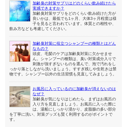
加齢臭の対策サプリはどのくらい飲み続けたら
実感できますか？
加齢臭対策サプリをどのくらい飲み続けた方が
良いかは、最低でも1ヶ月、大体3ヶ月程度は様
子を見ると言われています。体質との相性や、
飲み方なども考慮してください。
加齢臭対策に役立つシャンプーの種類とはどん
なもの？
頭皮、毛髪のケアは加齢臭対策に欠かせませ
ん。シャンプーの種類は、臭い対策成分入りで
刺激が強すぎないものを選んで、泡で汚れをし
っかり落としながら洗いましょう。すすぎ残しや生乾きは禁
物です。シャンプー以外の生活習慣も見直してみましょう。
お風呂に入っているのに加齢臭が消えないのは
なぜ？
加齢臭が気になりはじめたら、まずはお風呂の
入り方を見直しましょう。お風呂に入った際に
は、湯船にしっかり浸かり、皮脂腺の多い部分
を丁寧に洗い、対策グッズも賢く利用するのがポイントで
す。