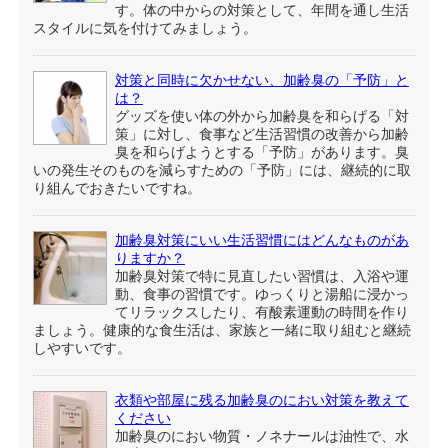
す。体の中からの対策として、年間を通し生活
スタイルに気を付けてみましょう。
対策と同時に欠かせない、加齢臭の「予防」と
は？
グッズを使い体の外から加齢臭を和らげる「対
策」に対し、食事など生活習慣の改善から加齢
臭を和らげようとする「予防」があります。臭
いの発生そのものを減らすための「予防」には、継続的に取
り組んでおきたいですね。
加齢臭対策にいい生活習慣にはどんなものがあ
りますか？
加齢臭対策で特に見直したい習慣は、入浴や運
動、食事の習慣です。ゆっくりと湯船に浸かっ
てリラックスしたり、有酸素運動の時間を作り
ましょう。健康的な食生活は、家族と一緒に取り組むと継続
しやすいです。
衣類や部屋に残る加齢臭のにおい対策を教えて
ください
加齢臭のにおい物質・ノネナールは油性で、水