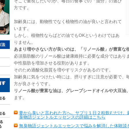
そこで重視したいのが、毎日の食事での「油分」の選び
方です。
加齢臭には、動物性でなく植物性の油が良いと言われて
います。
しかし、植物性ならばどの油でもOKというわけではあ
りません。
あまり増やさない方が良いのは、「リノール酸」が豊富な
必須脂肪酸のリノール酸は健康維持に必要な成分ではあり
中性脂肪を増加させる役割があります。
そのため過酸化脂質を増やすリスクがあるのです。
加齢臭に気をつけたい時には、摂りすぎに注意が必要で、
方が良さそうです。
リノール酸が豊富な油は、グレープシードオイルや大豆油
ます。
妻から臭いと言われた方へ。サプリ１日２粒飲むだけ、
臭物語ジェントルエッセンスの詳細はこちら
無臭物語ジェントルエッセンスで悩みを解消した体験談