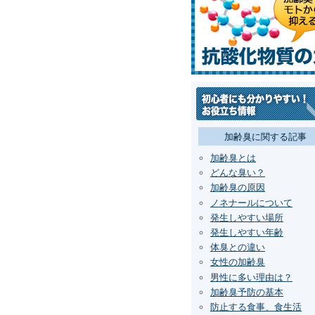
加齢臭に関する記事
加齢臭とは
どんな臭い？
加齢臭の原因
ノネナールについて
発生しやすい場所
発生しやすい年齢
体臭との違い
女性の加齢臭
男性に多い理由は？
加齢臭予防の基本
防止する食事、食生活