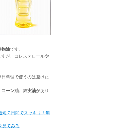
植物油
です。
ますが、コレステロールや
毎日料理で使うのは避けた
、コーン油、綿実油
があり
最短７日間でスッキリ！無
を見てみる