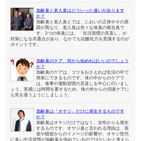
加齢臭と老人臭はどういった違いがあります
か？
加齢臭と老人臭とでは、においの正体やその原
因が異なり、老人臭は色々な体臭の複合臭で
す。2つの体臭には、「生活習慣の見直し」が
対策になる共通点があり、なかでも抗酸化力を意識するのが
ポイントです。
加齢臭のケア、何から始めればいいのでしょう
か？
加齢臭のケアは、コツをおさえれば生活の中で
簡単にできるものです。体の中からのケアで
は、食事や運動習慣の見直しを中心に行いまし
ょう。実感には時間を要するため、体の外からの消臭ケアに
も気を遣うようにしましょう。
加齢臭は「オヤジ」だけに発生するものです
か？
加齢臭はオヤジだけではなく、女性からも発生
するものです。オヤジ臭と言われる理由は、視
覚や聴覚からのイメージの影響や、オヤジ世代
に多い生活習慣が加齢臭を強めているのではないかと考えら