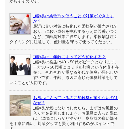
がおすすめです。
加齢臭は柔軟剤を使うことで対策ができます
か？
最近は臭い対策に特化した柔軟剤が販売されて
おり、におい成分を中和するうえに芳香がつく
など、加齢臭対策に役立ちます。柔軟剤は注ぐ
タイミングに注意して、使用量を守って使ってください。
加齢臭は、年齢によってどう変化する？
加齢臭の発生は40～50代がピークとなります。
一方30～50代頃にはミドル脂臭という体臭も存
在し、それぞれが重なる年代で体臭が悪化しや
すいです。年齢、原因に応じた体臭対策をして
いくことが大切です。
お風呂に入っているのに加齢臭が消えないのは
なぜ？
加齢臭が気になりはじめたら、まずはお風呂の
入り方を見直しましょう。お風呂に入った際に
は、湯船にしっかり浸かり、皮脂腺の多い部分
を丁寧に洗い、対策グッズも賢く利用するのがポイントで
す。