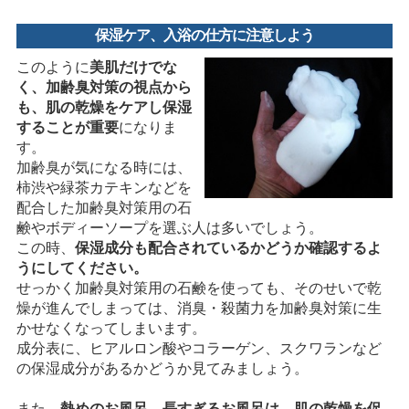
保湿ケア、入浴の仕方に注意しよう
このように
美肌だけでな
く、加齢臭対策の視点から
も、肌の乾燥をケアし保湿
することが重要
になりま
す。
加齢臭が気になる時には、
柿渋や緑茶カテキンなどを
配合した加齢臭対策用の石
鹸やボディーソープを選ぶ人は多いでしょう。
この時、
保湿成分も配合されているかどうか確認するよ
うにしてください。
せっかく加齢臭対策用の石鹸を使っても、そのせいで乾
燥が進んでしまっては、消臭・殺菌力を加齢臭対策に生
かせなくなってしまいます。
成分表に、ヒアルロン酸やコラーゲン、スクワランなど
の保湿成分があるかどうか見てみましょう。
また、
熱めのお風呂、長すぎるお風呂は、肌の乾燥を促