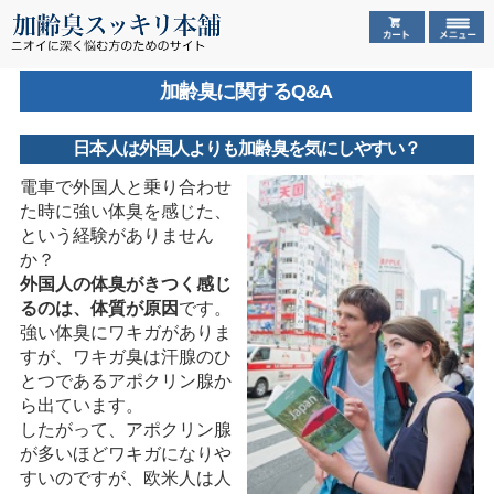
加齢臭に関するQ&A
日本人は外国人よりも加齢臭を気にしやすい？
電車で外国人と乗り合わせ
た時に強い体臭を感じた、
という経験がありません
か？
外国人の体臭がきつく感じ
るのは、体質が原因
です。
強い体臭にワキガがありま
すが、ワキガ臭は汗腺のひ
とつであるアポクリン腺か
ら出ています。
したがって、アポクリン腺
が多いほどワキガになりや
すいのですが、欧米人は人