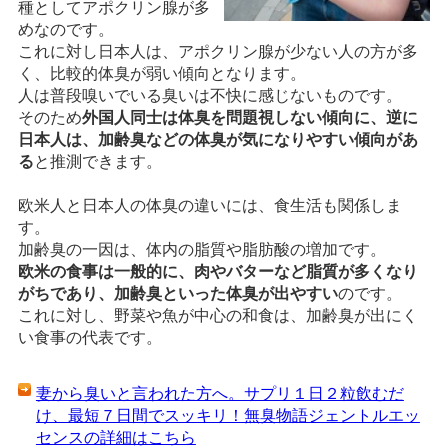
種としてアポクリン腺が多
めなのです。
これに対し日本人は、アポクリン腺が少ない人の方が多
く、比較的体臭が弱い傾向となります。
人は普段嗅いでいる臭いは不快に感じないものです。
そのため
外国人同士は体臭を問題視しない傾向に、逆に
日本人は、加齢臭などの体臭が気になりやすい傾向があ
る
と推測できます。
欧米人と日本人の体臭の違いには、食生活も関係しま
す。
加齢臭の一因は、体内の脂質や脂肪酸の増加です。
欧米の食事は一般的に、肉やバターなど脂質が多くなり
がちであり、加齢臭といった体臭が出やすい
のです。
これに対し、野菜や魚が中心の和食は、加齢臭が出にく
い食事の代表です。
妻から臭いと言われた方へ。サプリ１日２粒飲むだ
け、最短７日間でスッキリ！無臭物語ジェントルエッ
センスの詳細はこちら