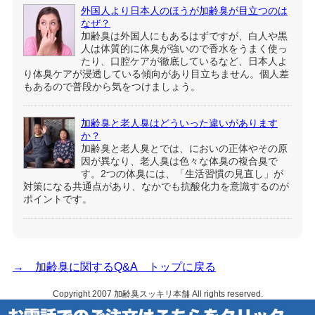
外国人より日本人のほうが加齢臭が目立つのは
なぜ？
加齢臭は外国人にもあるはずですが、白人や黒
人は体質的に体臭が強いので香水をうまく使っ
たり、口腔ケアが徹底しているなど、日本人よ
り体臭ケアが浸透している傾向があり目立ちません。個人差
もあるので普段から気をつけましょう。
加齢臭と老人臭はどういった違いがあります
か？
加齢臭と老人臭とでは、においの正体やその原
因が異なり、老人臭は色々な体臭の複合臭で
す。2つの体臭には、「生活習慣の見直し」が
対策になる共通点があり、なかでも抗酸化力を意識するのが
ポイントです。
→ 加齢臭に関するQ&A トップに戻る
Copyright 2007
加齢臭スッキリ本舗
All rights reserved.