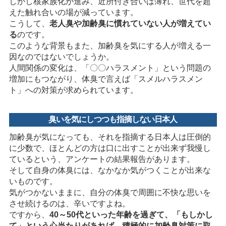
しかし核家族化が進み、近所付き合いは薄れ、世代を超
えた触れ合いの場が減っています。
こうして、
老人臭や加齢臭に慣れていない人が増えてい
る
のです。
このような背景もまた、加齢臭を気にする人が増える一
因なのではないでしょうか。
人間関係の変化は、「〇〇ハラスメント」という問題の
増加にもつながり、体臭で言えば「スメルハラスメン
ト」への対策が求められています。
臭いを気にしつつも指摘しない日本人
加齢臭が気になっても、それを指摘する日本人は圧倒的
に少数で、ほとんどの方は口に出すことが出来ず我慢し
ているという、アンケートの結果報告があります。
そして自身の体臭には、なかなか気がつくことが出来な
いものです。
気がつかないままに、自分の体臭で周囲に不快な思いを
させ続けるのは、辛いですよね。
ですから、
40～50代といった年齢を過ぎて、「もしかし
て」という心当たりがあれば、積極的に加齢臭対策に取