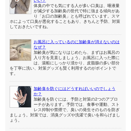
いい？
体臭の中でも気にする人が多い口臭は、唾液量
が減少する加齢臭の世代で特に強まる傾向があ
り「お口の加齢臭」とも呼ばれています。スマ
ホによって口臭が悪化することもあり、きちんと予防、対策
しておきたいですね。
お風呂に入っているのに加齢臭が消えないのは
なぜ？
加齢臭が気になりはじめたら、まずはお風呂の
入り方を見直しましょう。お風呂に入った際に
は、湯船にしっかり浸かり、皮脂腺の多い部分
を丁寧に洗い、対策グッズも賢く利用するのがポイントで
す。
加齢臭を防ぐにはどうすればいいのでしょう
か？
加齢臭を防ぐには、予防と対策の2つのアプロ
ーチがあります。予防では、食事や運動、スト
レス抑制や禁煙で、臭いの発生そのものを防ぎ
ましょう。対策では、消臭グッズや洗濯で臭いを和らげまし
ょう。