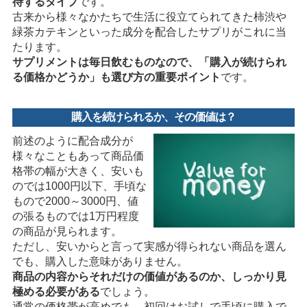
待するタイプ
です。
古来から様々なかたちで生活に役立てられてきた柿渋や
緑茶カテキンといった成分を配合したサプリがこれに当
たります。
サプリメントは毎日飲むものなので、「購入が続けられ
る価格かどうか」も選び方の重要ポイント
です。
購入を続けられるか、その価値は？
前述のように配合成分が
様々なこともあって商品価
格帯の幅が大きく、安いも
のでは1000円以下、手頃な
もので2000～3000円、値
の張るものでは1万円程度
の商品が見られます。
ただし、安いからと言って実感が得られない商品を選ん
でも、購入した意味がありません。
商品の内容からそれだけの価値があるのか、しっかり見
極める必要がある
でしょう。
通常の価格帯が高めでも、初回はお試しで手頃に購入で