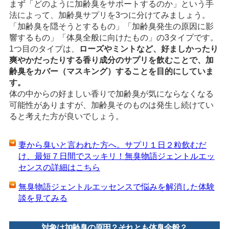
まず「どのように加齢臭をサポートするのか」という手
法によって、加齢臭サプリを3つに分けてみましょう。
「加齢臭を隠そうとするもの」「加齢臭発生の原因に影
響するもの」「体臭全般に向けたもの」の3タイプです。
1つ目のタイプは、
ローズやミントなど、好ましかったり
爽やかだったりする香り成分のサプリを飲むことで、加
齢臭をカバー（マスキング）することを目的にしていま
す。
体の中からの好ましい香りで加齢臭が気にならなくなる
可能性がありますが、加齢臭そのものは発生し続けてい
ると考えた方が良いでしょう。
妻から臭いと言われた方へ。サプリ１日２粒飲むだ
け、最短７日間でスッキリ！無臭物語ジェントルエッ
センスの詳細はこちら
無臭物語ジェントルエッセンスで悩みを解消した体験
談を見てみる
対象は加齢臭の原因？それとも体臭全般？