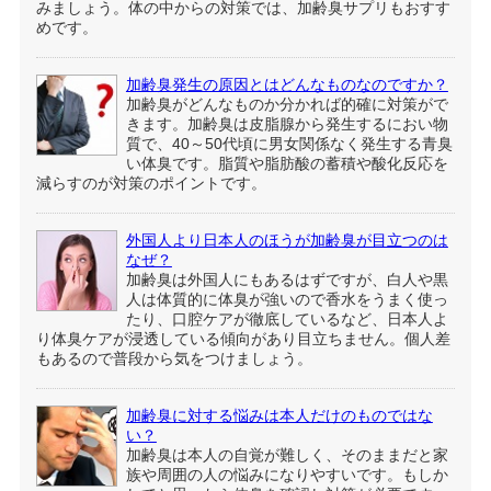
みましょう。体の中からの対策では、加齢臭サプリもおすす
めです。
加齢臭発生の原因とはどんなものなのですか？
加齢臭がどんなものか分かれば的確に対策がで
きます。加齢臭は皮脂腺から発生するにおい物
質で、40～50代頃に男女関係なく発生する青臭
い体臭です。脂質や脂肪酸の蓄積や酸化反応を
減らすのが対策のポイントです。
外国人より日本人のほうが加齢臭が目立つのは
なぜ？
加齢臭は外国人にもあるはずですが、白人や黒
人は体質的に体臭が強いので香水をうまく使っ
たり、口腔ケアが徹底しているなど、日本人よ
り体臭ケアが浸透している傾向があり目立ちません。個人差
もあるので普段から気をつけましょう。
加齢臭に対する悩みは本人だけのものではな
い？
加齢臭は本人の自覚が難しく、そのままだと家
族や周囲の人の悩みになりやすいです。もしか