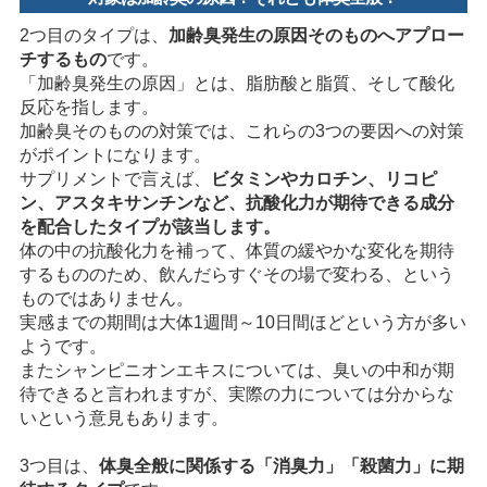
2つ目のタイプは、
加齢臭発生の原因そのものへアプロー
チするもの
です。
「加齢臭発生の原因」とは、脂肪酸と脂質、そして酸化
反応を指します。
加齢臭そのものの対策では、これらの3つの要因への対策
がポイントになります。
サプリメントで言えば、
ビタミンやカロチン、リコピ
ン、アスタキサンチンなど、抗酸化力が期待できる成分
を配合したタイプが該当します。
体の中の抗酸化力を補って、体質の緩やかな変化を期待
するもののため、飲んだらすぐその場で変わる、という
ものではありません。
実感までの期間は大体1週間～10日間ほどという方が多い
ようです。
またシャンピニオンエキスについては、臭いの中和が期
待できると言われますが、実際の力については分からな
いという意見もあります。
3つ目は、
体臭全般に関係する「消臭力」「殺菌力」に期