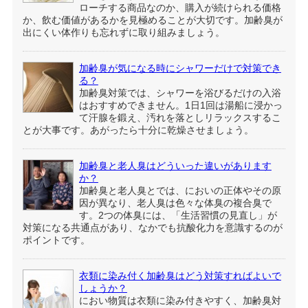
ローチする商品なのか、購入が続けられる価格
か、飲む価値があるかを見極めることが大切です。加齢臭が
出にくい体作りも忘れずに取り組みましょう。
加齢臭が気になる時にシャワーだけで対策でき
る？
加齢臭対策では、シャワーを浴びるだけの入浴
はおすすめできません。1日1回は湯船に浸かっ
て汗腺を鍛え、汚れを落としリラックスするこ
とが大事です。あがったら十分に乾燥させましょう。
加齢臭と老人臭はどういった違いがあります
か？
加齢臭と老人臭とでは、においの正体やその原
因が異なり、老人臭は色々な体臭の複合臭で
す。2つの体臭には、「生活習慣の見直し」が
対策になる共通点があり、なかでも抗酸化力を意識するのが
ポイントです。
衣類に染み付く加齢臭はどう対策すればよいで
しょうか？
におい物質は衣類に染み付きやすく、加齢臭対