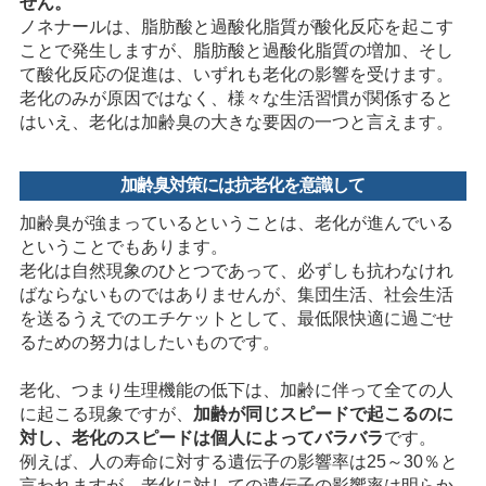
せん。
ノネナールは、脂肪酸と過酸化脂質が酸化反応を起こす
ことで発生しますが、脂肪酸と過酸化脂質の増加、そし
て酸化反応の促進は、いずれも老化の影響を受けます。
老化のみが原因ではなく、様々な生活習慣が関係すると
はいえ、老化は加齢臭の大きな要因の一つと言えます。
加齢臭対策には抗老化を意識して
加齢臭が強まっているということは、老化が進んでいる
ということでもあります。
老化は自然現象のひとつであって、必ずしも抗わなけれ
ばならないものではありませんが、集団生活、社会生活
を送るうえでのエチケットとして、最低限快適に過ごせ
るための努力はしたいものです。
老化、つまり生理機能の低下は、加齢に伴って全ての人
に起こる現象ですが、
加齢が同じスピードで起こるのに
対し、老化のスピードは個人によってバラバラ
です。
例えば、人の寿命に対する遺伝子の影響率は25～30％と
言われますが、老化に対しての遺伝子の影響率は明らか