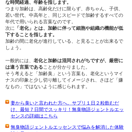
な時間経過、年齢を指します。
つまり加齢は、高齢化だけに限らず、赤ちゃん、子供、
若い世代、中高年と、同じスピードで加齢するすべての
年代で用いられる言葉なのです。
次に
「老化」とは、加齢に伴って細胞や組織の機能が低
下することを指します。
加齢の間に老化が進行している、と見ることが出来るで
しょう。
一般的には、
老化と加齢は混同されがちですが、厳密に
は違う言葉である
ことが分かりました。
そう考えると「加齢臭」という言葉も、老化というマイ
ナスの印象と少し切り離してイメージされ、さほど「嫌
なもの」ではないように感じられます。
妻から臭いと言われた方へ。サプリ１日２粒飲むだ
け、最短７日間でスッキリ！無臭物語ジェントルエッ
センスの詳細はこちら
無臭物語ジェントルエッセンスで悩みを解消した体験