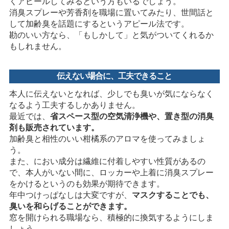
くアピールしてみるという方もいるでしょう。
消臭スプレーや芳香剤を職場に置いてみたり、世間話と
して加齢臭を話題にするというアピール法です。
勘のいい方なら、「もしかして」と気がついてくれるか
もしれません。
伝えない場合に、工夫できること
本人に伝えないとなれば、少しでも臭いが気にならなく
なるよう工夫するしかありません。
最近では、
省スペース型の空気清浄機や、置き型の消臭
剤も販売されています。
加齢臭と相性のいい柑橘系のアロマを使ってみましょ
う。
また、におい成分は繊維に付着しやすい性質があるの
で、本人がいない間に、ロッカーや上着に消臭スプレー
をかけるというのも効果が期待できます。
年中つけっぱなしは大変ですが、
マスクすることでも、
臭いを和らげることができます。
窓を開けられる職場なら、積極的に換気するようにしま
しょう。