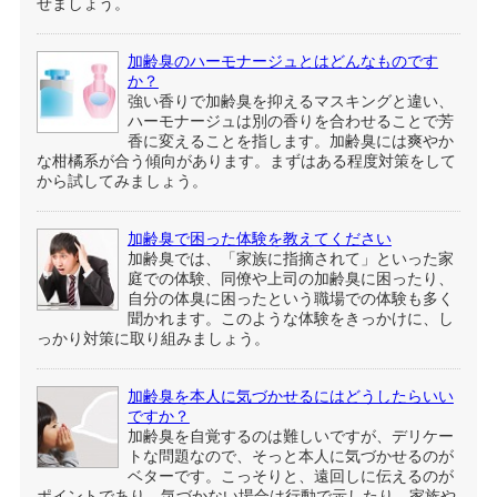
せましょう。
加齢臭のハーモナージュとはどんなものです
か？
強い香りで加齢臭を抑えるマスキングと違い、
ハーモナージュは別の香りを合わせることで芳
香に変えることを指します。加齢臭には爽やか
な柑橘系が合う傾向があります。まずはある程度対策をして
から試してみましょう。
加齢臭で困った体験を教えてください
加齢臭では、「家族に指摘されて」といった家
庭での体験、同僚や上司の加齢臭に困ったり、
自分の体臭に困ったという職場での体験も多く
聞かれます。このような体験をきっかけに、し
っかり対策に取り組みましょう。
加齢臭を本人に気づかせるにはどうしたらいい
ですか？
加齢臭を自覚するのは難しいですが、デリケー
トな問題なので、そっと本人に気づかせるのが
ベターです。こっそりと、遠回しに伝えるのが
ポイントであり、気づかない場合は行動で示したり、家族や