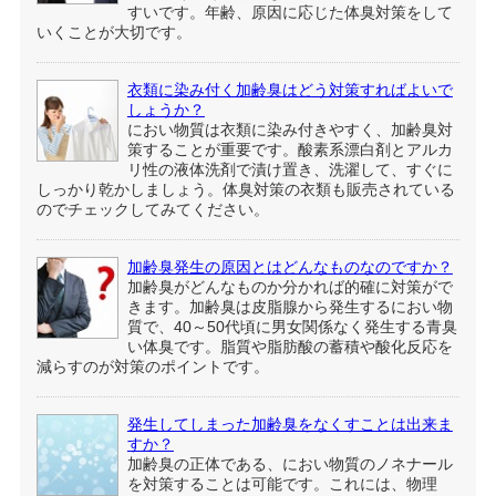
すいです。年齢、原因に応じた体臭対策をして
いくことが大切です。
衣類に染み付く加齢臭はどう対策すればよいで
しょうか？
におい物質は衣類に染み付きやすく、加齢臭対
策することが重要です。酸素系漂白剤とアルカ
リ性の液体洗剤で漬け置き、洗濯して、すぐに
しっかり乾かしましょう。体臭対策の衣類も販売されている
のでチェックしてみてください。
加齢臭発生の原因とはどんなものなのですか？
加齢臭がどんなものか分かれば的確に対策がで
きます。加齢臭は皮脂腺から発生するにおい物
質で、40～50代頃に男女関係なく発生する青臭
い体臭です。脂質や脂肪酸の蓄積や酸化反応を
減らすのが対策のポイントです。
発生してしまった加齢臭をなくすことは出来ま
すか？
加齢臭の正体である、におい物質のノネナール
を対策することは可能です。これには、物理