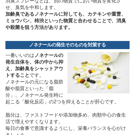
消臭スプレーなどは、別の物質でにおい物質を変化さ
せ、臭気を中和します。
加齢臭であるノネナールに対しても、カテキンや重曹、
ミョウバン、柿渋といった物質と合わせることで、消臭
や殺菌を狙う方法があります。
ノネナールの発生そのものを対策する
一番いいのは
ノネナールの
発生自体を、体の中から抑
え、加齢臭をシャットアウ
トすること
です。
ノネナールの元になる脂肪
酸や脂質といった「脂
分」、ノネナール発生時に
起こる「酸化反応」の2つを抑えることが肝心です。
脂分は、ファストフードや添加物多め、肉類中心の食生
活で増えやすくなります。
毎日の食事で意識するようにし、栄養バランスを心がけ
ましょう。