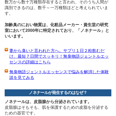
数万から数十万種類存在すると言われ、そのうち人間が
識別できるのは、数千～一万種類ほどと考えられていま
す。
加齢臭のにおい物質は、化粧品メーカー・資生堂の研究
室において2000年に特定されており、「ノネナール」と
いいます。
妻から臭いと言われた方へ。サプリ１日２粒飲むだ
け、最短７日間でスッキリ！無臭物語ジェントルエッ
センスの詳細はこちら
無臭物語ジェントルエッセンスで悩みを解消した体験
談を見てみる
ノネナールが発生するのはなぜ？
ノネナールは、皮脂腺から分泌されています。
皮脂腺はそもそも、肌を保護するための皮脂を分泌する
ための器官です。