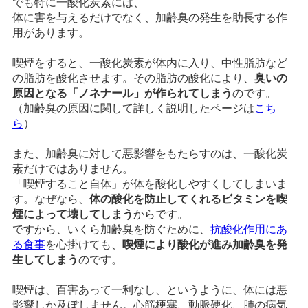
でも特に一酸化炭素には、
体に害を与えるだけでなく、加齢臭の発生を助長する作
用があります。
喫煙をすると、一酸化炭素が体内に入り、中性脂肪など
の脂肪を酸化させます。その脂肪の酸化により、
臭いの
原因となる「ノネナール」が作られてしまう
のです。
（加齢臭の原因に関して詳しく説明したページは
こち
ら
）
また、加齢臭に対して悪影響をもたらすのは、一酸化炭
素だけではありません。
「喫煙すること自体」が体を酸化しやすくしてしまいま
す。なぜなら、
体の酸化を防止してくれるビタミンを喫
煙によって壊してしまう
からです。
ですから、いくら加齢臭を防ぐために、
抗酸化作用にあ
る食事
を心掛けても、
喫煙により酸化が進み加齢臭を発
生してしまう
のです。
喫煙は、百害あって一利なし、というように、体には悪
影響しか及ぼしません。心筋梗塞、動脈硬化、肺の病気