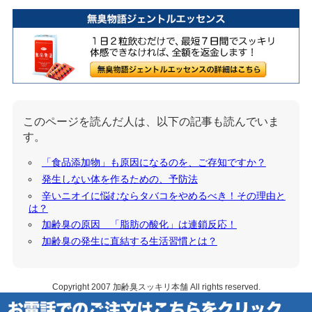
このページを読んだ人は、以下の記事も読んでいま
す。
「食品添加物」も原因になるのを、ご存知ですか？
発生しない体を作るための、予防法
辛いニオイに悩むならタバコをやめるべき！その理由と
は？
加齢臭の原因 「脂肪の酸化」は連鎖反応！
加齢臭の発生に直結する生活習慣とは？
Copyright 2007
加齢臭スッキリ本舗
All rights reserved.