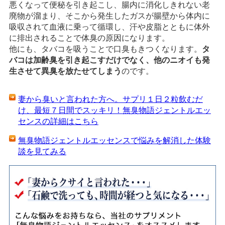
悪くなって便秘を引き起こし、腸内に消化しきれない老
廃物が溜まり、そこから発生したガスが腸壁から体内に
吸収されて血液に乗って循環し、汗や皮脂とともに体外
に排出されることで体臭の原因になります。
他にも、タバコを吸うことで口臭もきつくなります。
タ
バコは加齢臭を引き起こすだけでなく、他のニオイも発
生させて異臭を放たせてしまう
のです。
妻から臭いと言われた方へ。サプリ１日２粒飲むだ
け、最短７日間でスッキリ！無臭物語ジェントルエッ
センスの詳細はこちら
無臭物語ジェントルエッセンスで悩みを解消した体験
談を見てみる