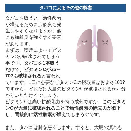
タバコによるその他の弊害
タバコを吸うと、活性酸素
が増えるために加齢臭も発
生しやすくなりますが、他
にも加齢臭を強くする要素
があります。
まずは、喫煙によってビタ
ミンCが破壊されてしまう
事です。
タバコを1本吸う
だけで、ビタミンCが25～
70?も破壊される
と言われ
ています。1日に必要なビタミンCの摂取量はおよそ100?
ですから、どれだけ大量のビタミンCが破壊されるかお分
かりいただけるでしょう。
ビタミンCは高い抗酸化力を持つ成分ですが、この
ビタミ
ンCが大量に破壊されることで活性酸素の除去力が低下
し、間接的に活性酸素が増えてしまう
のです。
また、タバコは肺を悪くします。すると、大腸の流れも