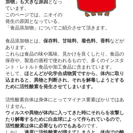
加物」も大きな原因
となっ
ています。
このページでは、ニオイの
発生の原因となっている、
「食品添加物」についてご紹介させて頂きます。
食品添加物とは、
保存料、甘味料、着色料、香料
などが
あります。
これらは食品の味や風味、見かけを良くしたり、食品の
保存や、製造の過程で使われるもので、多くのインスタ
ント・レトルト食品や加工食品に含まれています。
そして、
ほとんどが化学合成物質ですから、体内に取り
込まれると、異物と判断され、それを解毒しようとする
ために活性酸素を発生させてしまいます。
活性酸素自体は身体にとってマイナス要素ばかりではあ
りません。
ウィルスや異物が体内に入ってきた時にそれらを攻撃し
たり解毒するために白血球によって作られているので、
活性酸素は体に必要なものでもある
のです。
しかし、
過度に活性酸素が増えてしまうと、体内での酸