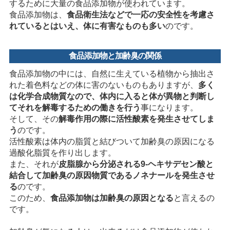
するために大量の食品添加物が使われています。
食品添加物は、
食品衛生法などで一応の安全性を考慮さ
れているとはいえ、体に有害なものも多い
のです。
食品添加物と加齢臭の関係
食品添加物の中には、自然に生えている植物から抽出さ
れた着色料などの体に害のないものもありますが、
多く
は化学合成物質なので、体内に入ると体が異物と判断し
てそれを解毒するための働きを行う
事になります。
そして、その
解毒作用の際に活性酸素を発生させてしま
う
のです。
活性酸素は体内の脂質と結びついて加齢臭の原因になる
過酸化脂質を作り出します。
また、それが
皮脂腺から分泌される9-ヘキサデセン酸と
結合して加齢臭の原因物質であるノネナールを発生させ
る
のです。
このため、
食品添加物は加齢臭の原因となる
と言えるの
です。