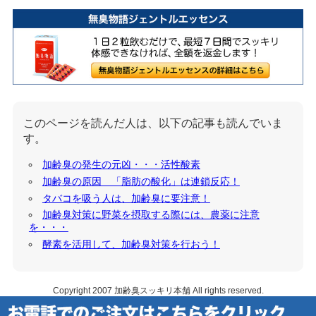
このページを読んだ人は、以下の記事も読んでいま
す。
加齢臭の発生の元凶・・・活性酸素
加齢臭の原因 「脂肪の酸化」は連鎖反応！
タバコを吸う人は、加齢臭に要注意！
加齢臭対策に野菜を摂取する際には、農薬に注意
を・・・
酵素を活用して、加齢臭対策を行おう！
Copyright 2007
加齢臭スッキリ本舗
All rights reserved.