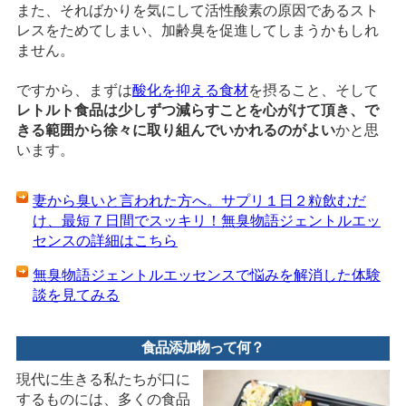
また、そればかりを気にして活性酸素の原因であるスト
レスをためてしまい、加齢臭を促進してしまうかもしれ
ません。
ですから、まずは
酸化を抑える食材
を摂ること、そして
レトルト食品は少しずつ減らすことを心がけて頂き、で
きる範囲から徐々に取り組んでいかれるのがよい
かと思
います。
妻から臭いと言われた方へ。サプリ１日２粒飲むだ
け、最短７日間でスッキリ！無臭物語ジェントルエッ
センスの詳細はこちら
無臭物語ジェントルエッセンスで悩みを解消した体験
談を見てみる
食品添加物って何？
現代に生きる私たちが口に
するものには、多くの食品