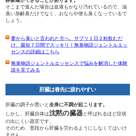
静脈瘤ができることがあります。
そこまで進んだ場合は血液もかなり汚れているので、油
臭い加齢臭だけでなく、おならや便も臭くなっているで
しょう。
妻から臭いと言われた方へ。サプリ１日２粒飲むだ
け、最短７日間でスッキリ！無臭物語ジェントルエッ
センスの詳細はこちら
無臭物語ジェントルエッセンスで悩みを解消した体験
談を見てみる
肝臓は春先に疲れやすい
肝臓の調子が悪いと
全身に不調が起こります。
沈黙の臓器
しかし、肝臓自体は
と呼ばれるほど症状
の出にくい器官です。
そのため、普段から肝臓を労わるようにしなくてはいけ
ません。