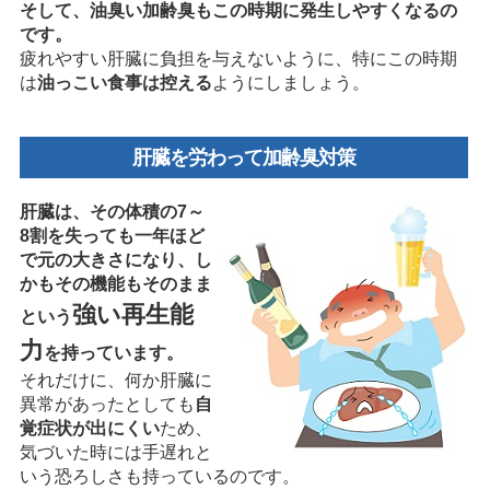
そして、油臭い加齢臭もこの時期に発生しやすくなるの
です。
疲れやすい肝臓に負担を与えないように、特にこの時期
は
油っこい食事は控える
ようにしましょう。
肝臓を労わって加齢臭対策
肝臓は、その体積の7～
8割を失っても一年ほど
で元の大きさになり、し
かもその機能もそのまま
強い再生能
という
力
を持っています。
それだけに、何か肝臓に
異常があったとしても
自
覚症状が出にくい
ため、
気づいた時には手遅れと
いう恐ろしさも持っているのです。