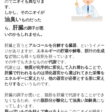
ので
ニオイも異なりま
す
。
しかし、そのニオイが
油臭い
ものだった
肝臓
ら、
の調子が悪
いのかもしれません。
肝臓と言うと
アルコールを分解する臓器
、というイメー
ジがありますが、
エネルギーの貯蔵や解毒、胆汁の生成
など
他にも様々な役割を担っています。
その中でも大きなものが
代謝
です。
代謝とは、
物質が化学的に変化して入れ替わることで、
肝臓で行われるものは消化器官から運ばれてきた栄養を
エネルギーに変えたり、他の器官が必要とする形に変え
たりする
というものです。
肝臓の調子が悪いと、脂肪を肝臓で代謝することができ
なくなるため、その
脂肪分が酸化して油臭い加齢臭
にな
ってしまいます。
脂っぽいものを好んで食べる人
からこのニオイが発生し