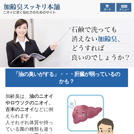
「油の臭いがする」・・・肝臓が弱っているの
かも？
加齢臭は、
油のニオイ
やロウソクのニオイ、
古本のニオイ
などに例
えられます。
人それぞれ体質や持っ
ている菌の種類も違う