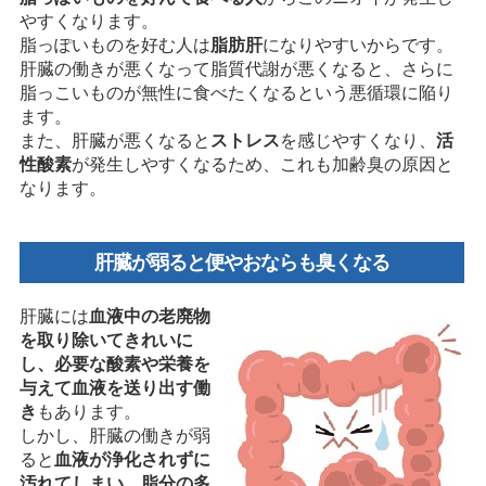
やすくなります。
脂っぽいものを好む人は
脂肪肝
になりやすいからです。
肝臓の働きが悪くなって脂質代謝が悪くなると、さらに
脂っこいものが無性に食べたくなるという悪循環に陥り
ます。
また、肝臓が悪くなると
ストレス
を感じやすくなり、
活
性酸素
が発生しやすくなるため、これも加齢臭の原因と
なります。
肝臓が弱ると便やおならも臭くなる
肝臓には
血液中の老廃物
を取り除いてきれいに
し、必要な酸素や栄養を
与えて血液を送り出す働
き
もあります。
しかし、肝臓の働きが弱
ると
血液が浄化されずに
汚れてしまい、脂分の多