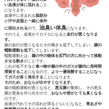
い血液が体に流れる
こと
になります。
血液中に含まれる
脂肪分
が
汗や皮脂と一緒に体外
油臭い体臭
に排出される
ので、
になります。
そのうえ、血液がドロドロになると
血行が悪くなりま
す。
腸の血行が悪くなるとその働きも低下してしまい、
腸の
蠕動運動も低下
してしまいます。
蠕動運動とは、
腸の中の物体を肛門の方に向かって移動
させる動き
のことです。
これが低下すると
食べ物や腸の中のガスが腸内に長時間
滞留すること
になるので、
より一層発酵することになっ
てガスが多く発生する
ことになります。
そのため、おならが出やすくなります。
腸の蠕動運動が悪くなると、
悪玉菌
が繁殖し、その悪玉
菌が悪臭を作り出すので、
おならや便がとても臭くなる
のです。
血液が汚れてその流れが滞るぐらいになると、
青あざや