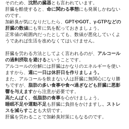
そのため、
沈黙の臓器
とも言われています。
肝臓を酷使すると、
命に関わる事態
にも発展しかねない
のです。
加齢臭が気になりだしたら、
GPTやGOT、γ-GTPなどの
肝臓の数値
にも常に気を配っておきましょう。
正常値の範囲内だったとしても、数値が悪化していくよ
うであれば生活を改めなくてはいけません。
肝臓を労わる方法としてよく言われるのが、
アルコール
の過剰摂取を避ける
ということです。
アルコールの分解には肝臓はかなりのエネルギーを使い
ますから、
週に一日は休肝日を作りましょう。
また、アルコールを飲まない人は肝臓に無関心になり勝
ちですが、
脂肪の多い食事や食べ過ぎなども肝臓に悪影
響を与えます
から注意が必要です。
高たんぱく、低脂肪の食事
を心がけましょう。
睡眠不足や運動不足
も肝臓に負担をかけますし
、ストレ
スを減らすこと
も大切です。
肝臓を労わることで加齢臭対策にもなるのです。