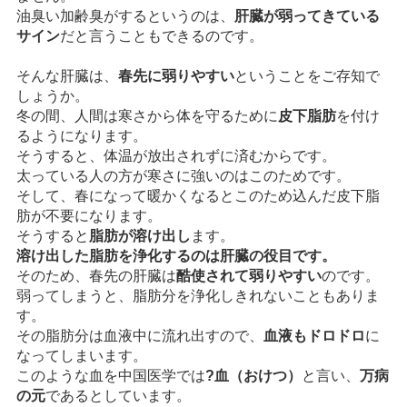
油臭い加齢臭がするというのは、
肝臓が弱ってきている
サイン
だと言うこともできるのです。
そんな肝臓は、
春先に弱りやすい
ということをご存知で
しょうか。
冬の間、人間は寒さから体を守るために
皮下脂肪
を付け
るようになります。
そうすると、体温が放出されずに済むからです。
太っている人の方が寒さに強いのはこのためです。
そして、春になって暖かくなるとこのため込んだ皮下脂
肪が不要になります。
そうすると
脂肪が溶け出し
ます。
溶け出した脂肪を浄化するのは肝臓の役目です。
そのため、春先の肝臓は
酷使されて弱りやすい
のです。
弱ってしまうと、脂肪分を浄化しきれないこともありま
す。
その脂肪分は血液中に流れ出すので、
血液もドロドロ
に
なってしまいます。
このような血を中国医学では
?血（おけつ）
と言い、
万病
の元
であるとしています。