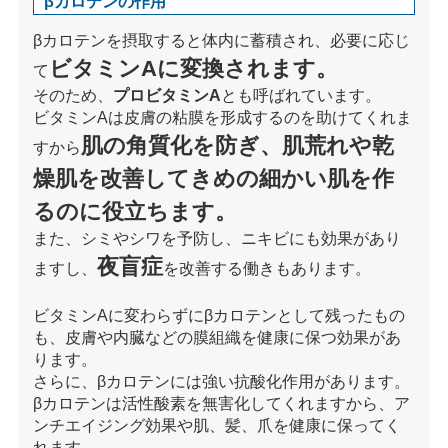
βカロテンの作用
βカロテンを摂取すると体内に蓄積され、必要に応じ
ビタミンAに変換されます。
て
そのため、
プロビタミンA
とも呼ばれています。
ビタミンAは皮膚の粘膜を形成するのを助けてくれま
肌の角質化を防ぎ、肌荒れや乾
すから
燥肌を改善してきめの細かい肌を作
るのに役立ちます。
また、シミやシワを予防し、ニキビにも効果があり
夜盲症
ますし、
を改善する働きもあります。
ビタミンAに変わらずにβカロテンとして残ったもの
も、皮膚や内臓などの膜組織を健康に保つ効果があ
ります。
さらに、βカロテンには強い抗酸化作用があります。
βカロテンは活性酸素を無害化してくれますから、ア
ンチエイジング効果や肌、髪、爪を健康に保ってく
れます。