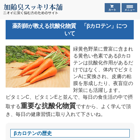
薬剤師が教える抗酸化物質 「βカロテン」につ
いて
緑黄色野菜に豊富に含まれ
る黄色い色素であるβカロ
テンは抗酸化作用があるだ
けではなく、体内でビタミ
ンAに変換され、皮膚の粘
膜を形成したり、夜盲症の
対策にも活躍します。
ビタミンC、ビタミンEと並んで、毎日の食生活の中で摂
重要な抗酸化物質
取する
ですから、よく学んで頂
き、毎日の健康習慣に取り入れて下さいね。
βカロテンの歴史