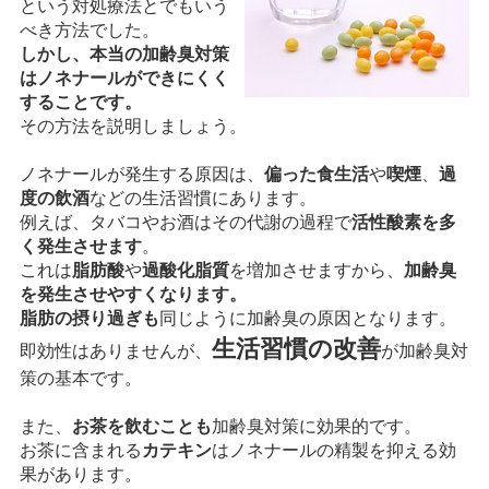
という対処療法とでもいう
べき方法でした。
しかし、本当の加齢臭対策
はノネナールができにくく
することです。
その方法を説明しましょう。
ノネナールが発生する原因は、
偏った食生活
や
喫煙
、
過
度の飲酒
などの生活習慣にあります。
例えば、タバコやお酒はその代謝の過程で
活性酸素を多
く発生させます
。
これは
脂肪酸
や
過酸化脂質
を増加させますから、
加齢臭
を発生させやすくなります。
脂肪の摂り過ぎも
同じように加齢臭の原因となります。
生活習慣の改善
即効性はありませんが、
が加齢臭対
策の基本です。
また、
お茶を飲むことも
加齢臭対策に効果的です。
お茶に含まれる
カテキン
はノネナールの精製を抑える効
果があります。