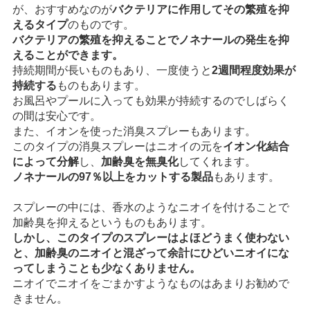
が、おすすめなのが
バクテリアに作用してその繁殖を抑
えるタイプ
のものです。
バクテリアの繁殖を抑えることでノネナールの発生を抑
えることができます。
持続期間が長いものもあり、一度使うと
2週間程度効果が
持続する
ものもあります。
お風呂やプールに入っても効果が持続するのでしばらく
の間は安心です。
また、イオンを使った消臭スプレーもあります。
このタイプの消臭スプレーはニオイの元を
イオン化結合
によって分解
し、
加齢臭を無臭化
してくれます。
ノネナールの97％以上をカットする製品
もあります。
スプレーの中には、香水のようなニオイを付けることで
加齢臭を抑えるというものもあります。
しかし、このタイプのスプレーはよほどうまく使わない
と、加齢臭のニオイと混ざって余計にひどいニオイにな
ってしまうことも少なくありません。
ニオイでニオイをごまかすようなものはあまりお勧めで
きません。