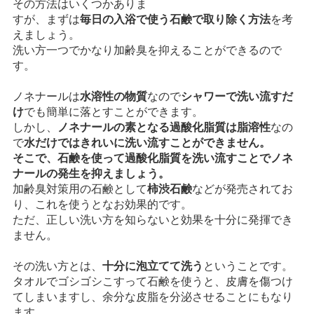
その方法はいくつかありま
すが、まずは
毎日の入浴で使う石鹸で取り除く方法
を考
えましょう。
洗い方一つでかなり加齢臭を抑えることができるので
す。
ノネナールは
水溶性の物質
なので
シャワーで洗い流すだ
け
でも簡単に落とすことができます。
しかし、
ノネナールの素となる過酸化脂質は脂溶性
なの
で
水だけではきれいに洗い流すことができません。
そこで、石鹸を使って過酸化脂質を洗い流すことでノネ
ナールの発生を抑えましょう。
加齢臭対策用の石鹸として
柿渋石鹸
などが発売されてお
り、これを使うとなお効果的です。
ただ、正しい洗い方を知らないと効果を十分に発揮でき
ません。
その洗い方とは、
十分に泡立てて洗う
ということです。
タオルでゴシゴシこすって石鹸を使うと、皮膚を傷つけ
てしまいますし、余分な皮脂を分泌させることにもなり
ます。