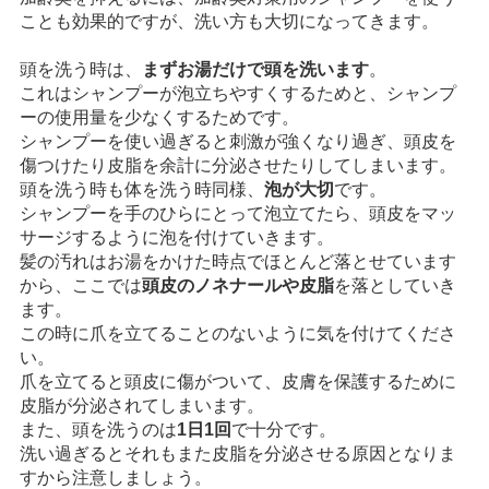
ことも効果的ですが、洗い方も大切になってきます。
頭を洗う時は、
まずお湯だけで頭を洗います
。
これはシャンプーが泡立ちやすくするためと、シャンプ
ーの使用量を少なくするためです。
シャンプーを使い過ぎると刺激が強くなり過ぎ、頭皮を
傷つけたり皮脂を余計に分泌させたりしてしまいます。
頭を洗う時も体を洗う時同様、
泡が大切
です。
シャンプーを手のひらにとって泡立てたら、頭皮をマッ
サージするように泡を付けていきます。
髪の汚れはお湯をかけた時点でほとんど落とせています
から、ここでは
頭皮のノネナールや皮脂
を落としていき
ます。
この時に爪を立てることのないように気を付けてくださ
い。
爪を立てると頭皮に傷がついて、皮膚を保護するために
皮脂が分泌されてしまいます。
また、頭を洗うのは
1日1回
で十分です。
洗い過ぎるとそれもまた皮脂を分泌させる原因となりま
すから注意しましょう。