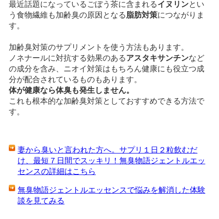
最近話題になっているごぼう茶に含まれる
イヌリン
とい
う食物繊維も加齢臭の原因となる
脂肪対策
につながりま
す。
加齢臭対策のサプリメントを使う方法もあります。
ノネナールに対抗する効果のある
アスタキサンチン
など
の成分を含み、ニオイ対策はもちろん健康にも役立つ成
分が配合されているものもあります。
体が健康なら体臭も発生しません。
これも根本的な加齢臭対策としておすすめできる方法で
す。
妻から臭いと言われた方へ。サプリ１日２粒飲むだ
け、最短７日間でスッキリ！無臭物語ジェントルエッ
センスの詳細はこちら
無臭物語ジェントルエッセンスで悩みを解消した体験
談を見てみる