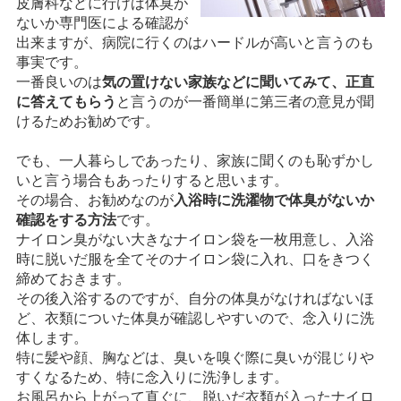
皮膚科などに行けば体臭が
ないか専門医による確認が
出来ますが、病院に行くのはハードルが高いと言うのも
事実です。
一番良いのは
気の置けない家族などに聞いてみて、正直
に答えてもらう
と言うのが一番簡単に第三者の意見が聞
けるためお勧めです。
でも、一人暮らしであったり、家族に聞くのも恥ずかし
いと言う場合もあったりすると思います。
その場合、お勧めなのが
入浴時に洗濯物で体臭がないか
確認をする方法
です。
ナイロン臭がない大きなナイロン袋を一枚用意し、入浴
時に脱いだ服を全てそのナイロン袋に入れ、口をきつく
締めておきます。
その後入浴するのですが、自分の体臭がなければないほ
ど、衣類についた体臭が確認しやすいので、念入りに洗
体します。
特に髪や顔、胸などは、臭いを嗅ぐ際に臭いが混じりや
すくなるため、特に念入りに洗浄します。
お風呂から上がって直ぐに、脱いだ衣類が入ったナイロ