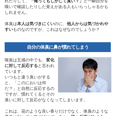
れたりして、
「俺ってもしかして臭い？」
と一瞬自分を
嗅いで確認したりした覚えがある人もいらっしゃるかも
しれません。
体臭は
本人は気づきにくい
のに、
他人からは気づかれや
すい
ものなのですが、これはなぜなのでしょうか？
自分の体臭に鼻が慣れてしまう
嗅覚は五感の中でも、
変化
に対して反応する
と言われ
ています。
いつもと違う臭いがする
と、「このにおいは何
だ？」と自然に反応するの
ですが、慣れてくるとその
臭いに対して反応がなくなってしまいます。
これは、花のような良い香りだけでなく、体臭のような