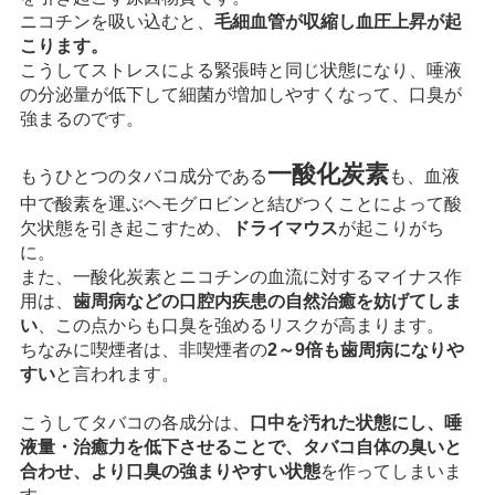
ニコチンを吸い込むと、
毛細血管が収縮し血圧上昇が起
こります。
こうしてストレスによる緊張時と同じ状態になり、唾液
の分泌量が低下して細菌が増加しやすくなって、口臭が
強まるのです。
一酸化炭素
もうひとつのタバコ成分である
も、血液
中で酸素を運ぶヘモグロビンと結びつくことによって酸
欠状態を引き起こすため、
ドライマウス
が起こりがち
に。
また、一酸化炭素とニコチンの血流に対するマイナス作
用は、
歯周病などの口腔内疾患の自然治癒を妨げてしま
い
、この点からも口臭を強めるリスクが高まります。
ちなみに喫煙者は、非喫煙者の
2～9倍も歯周病になりや
すい
と言われます。
こうしてタバコの各成分は、
口中を汚れた状態にし、唾
液量・治癒力を低下させることで、タバコ自体の臭いと
合わせ、より口臭の強まりやすい状態
を作ってしまいま