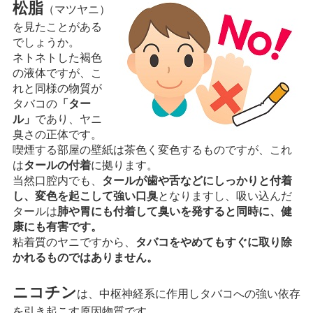
松脂
（マツヤニ）
を見たことがある
でしょうか。
ネトネトした褐色
の液体ですが、こ
れと同様の物質が
タバコの
「ター
ル」
であり、ヤニ
臭さの正体です。
喫煙する部屋の壁紙は茶色く変色するものですが、これ
は
タールの付着
に拠ります。
当然口腔内でも、
タールが歯や舌などにしっかりと付着
し、変色を起こして強い口臭
となりますし、吸い込んだ
タールは
肺や胃にも付着して臭いを発すると同時に、健
康にも有害です。
粘着質のヤニですから、
タバコをやめてもすぐに取り除
かれるものではありません。
ニコチン
は、中枢神経系に作用しタバコへの強い依存
を引き起こす原因物質です。