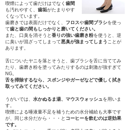
喫煙によって歯だけはでなく
歯間
も汚れやすく、
歯垢
がたまりやす
くなっています。
歯磨きでは表面だけでなく、
フロス
や
歯間ブラシ
を使っ
て
歯と歯の間もしっかりと磨いてください。
また、口臭を消そうと
香りの強い歯磨き粉
を使うと、逆
に臭いが混ざってしまって
悪臭が強まってしまう
ことが
あります。
舌についたヤニを落とそうと、歯ブラシを舌に当ててみ
たり、歯磨き粉を塗ってみたりするのは刺激が強すぎて
NG。
舌を掃除するなら、スポンジやガーゼなどで優しく拭き
取ってみてください。
うがいでは、
水かぬるま湯、マウスウォッシュ
を用いま
す。
喫煙による唾液量不足を補うための水分補給も大事です
が、同じ水分だから・・・と
コーヒーを飲むのは逆効果
です。