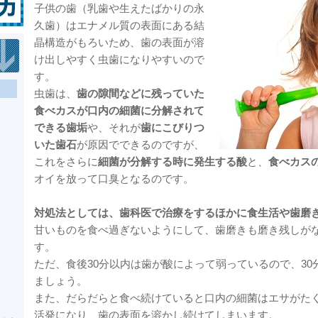
子供の歯（乳歯や生えたばかりの永
久歯）はエナメル質の表面にある結
晶構造がもろいため、歯の表面が溶
け出しやすく虫歯になりやすいので
す。
虫歯は、
歯の隙間などに残っていた
食べカスが口内の細菌に分解されて
できる歯垢
や、それが
歯にこびりつ
いた歯石
が原因でできるのですが、
これをさらに
細菌が分解する時に発生する酸
と、
食べカス
オイを放って口臭となるのです。
対処法としては、歯科医で治療をするほかに食生活や歯磨
甘いものを食べ過ぎないようにして、歯磨きも磨き残しが
す。
ただ、食後30分以内は歯が酸によって弱っているので、3
ましょう。
また、だらだらと食べ続けていると口内の細菌はエサがた
活発になり、歯の表面を溶かし続けてしまいます。