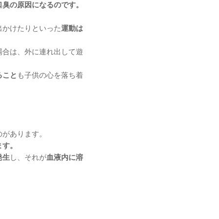
口臭の原因になるのです。
出かけたりといった
運動は
場合は、外に連れ出して遊
ること
も子供の心を落ち着
のがあります。
ます。
発生
し、それが
血液内に溶