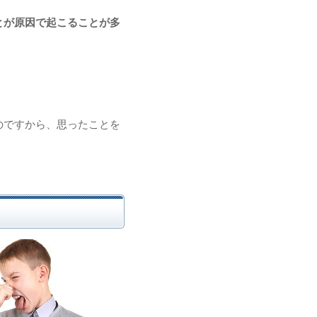
とが原因で起こることが多
。
のですから、思ったことを
。
。