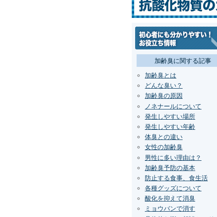
加齢臭に関する記事
加齢臭とは
どんな臭い？
加齢臭の原因
ノネナールについて
発生しやすい場所
発生しやすい年齢
体臭との違い
女性の加齢臭
男性に多い理由は？
加齢臭予防の基本
防止する食事、食生活
各種グッズについて
酸化を抑えて消臭
ミョウバンで消す