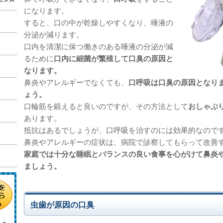
になります。
すると、口の中が乾燥しやすくなり、唾液の
分泌が減ります。
口内を清潔に保つ働きのある唾液の分泌が減
るために
口内に細菌が繁殖して口臭の原因と
なります。
鼻炎やアレルギーでなくても、
口呼吸は口臭の原因となり
ょう。
口輪筋を鍛えると良いのですが、その方法として
おしゃぶ
あります。
抵抗はあるでしょうが、口呼吸を治すのには効果的なので
鼻炎やアレルギーの症状は、病院で診察してもらって改善
家庭では十分な睡眠とバランスの良い食事を心がけて鼻炎
ましょう。
虫歯が原因の口臭