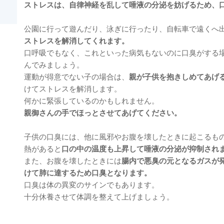
ストレスは、自律神経を乱して唾液の分泌を妨げるため、
公園に行って遊んだり、泳ぎに行ったり、自転車で遠くへ
ストレスを解消してくれます。
口呼吸でもなく、これといった病気もないのに口臭がする
んでみましょう。
運動が得意でない子の場合は、
親が子供を抱きしめてあげ
けてストレスを解消します。
何かに緊張しているのかもしれません。
親御さんの手でほっとさせてあげてください。
子供の口臭には、他に風邪やお腹を壊したときに起こるも
熱があると
口の中の温度も上昇して唾液の分泌が抑制され
また、お腹を壊したときには
腸内で悪臭の元となるガスが
けて肺に達するため口臭となります。
口臭は体の異変のサインでもあります。
十分休養させて体調を整えて上げましょう。