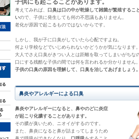
子供にも起こることがあります。
考えてみれば、
口臭は口の中が乾燥して雑菌が繁殖するこ
い
ので、子供に発生しても何の不思議もありません。
老化が原因で起こるものではないからです。
しかし、我が子に口臭がしていたら心配ですよね。
何より学校などでいじめられないかどうかが気になります
大人でさえ口臭がきつい人とは距離を取ってしまいがちな
口にする残酷な子供の間では何を言われるか分かりません
子供の口臭の原因を理解して、口臭を治してあげましょう
鼻炎やアレルギーによる口臭
鼻炎やアレルギーになると、鼻やのどに炎症
が起こり化膿することがあります。
その膿が臭いため、ニオイがするのです。
また、鼻炎になると鼻が詰まってしまうため
鼻で呼吸ができなくなり、
口呼吸
をすること