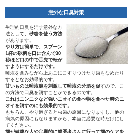
意外な口臭対策
生理的口臭を消す意外な方
法として、
砂糖を使う方法
があります。
やり方は簡単で、スプーン
1杯の砂糖を口に含んで30
秒ほど口の中で舌先で転が
すようにするだけです。
唾液を含みながら上あごにこすりつけたり歯をなめたり
するとなお効果的です。
甘いものは唾液腺を刺激して唾液の分泌を促す
ので、こ
の方法で口臭を消すことができるのです。
これはニンニクなど強いニオイの食べ物を食べた時のニ
オイを消すのにも効果的です。
もちろん、やり過ぎると虫歯の原因になりますし、他の
病気の原因にもなりますから、本当に必要な時だけにし
てください。
歯が健康な人や定期的に歯医者さんに行って歯のケアを