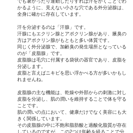
でも暑かったり運動したりすれば汗をかくことでわ
かるように、見えない小さな穴である外分泌腺は、
全身に確かに存在しています。
汗を分泌するのは「汗腺」です。
汗腺にもエクリン腺とアポクリン腺があり、腋臭の
方はアポクリン腺がもともと多い体質です。
同じく外分泌腺で、加齢臭の発生場所となっている
のが「皮脂腺」です。
皮脂腺は毛穴に付属する袋状の器官であり、皮脂を
分泌します。
皮脂と言えばニキビを思い浮かべる方が多いかもし
れませんね。
皮脂腺の主な機能は、乾燥や外部からの刺激に対し
皮脂を分泌し、肌の潤いを維持することで体を守る
ことです。
肌の潤いの点において、健康だけでなく美容にも大
きく関係しています。
その皮脂腺の中に不飽和脂肪酸と過酸化脂質が存在
しているのですが、この2つは年齢を経ることで分